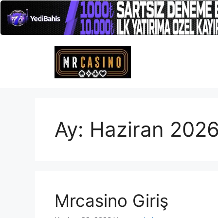
İçeriğe
atla
Ay:
Haziran 202
Mrcasino Giriş