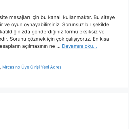
site mesajları için bu kanalı kullanmaktır. Bu siteye
ir ve oyun oynayabilirsiniz. Sorunsuz bir şekilde
 katıldığınızda gönderdiğiniz formu eksiksiz ve
ir. Sorunu çözmek için çok çalışıyoruz. En kısa
hesapların açılmasının ne …
Devamını oku…
u
,
Mrcasino Üye Girişi Yeni Adres