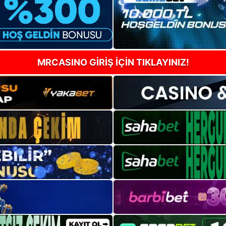
MRCASINO GİRİŞ İÇİN TIKLAYINIZ!