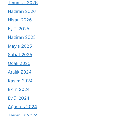
Temmuz 2026
Haziran 2026
Nisan 2026
Eylül 2025
Haziran 2025
Mayıs 2025
Şubat 2025
Ocak 2025
Aralık 2024
Kasım 2024
Ekim 2024
Eylül 2024
Ağustos 2024
Temmuz 2024