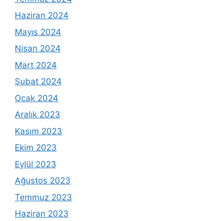
Haziran 2024
Mayıs 2024
Nisan 2024
Mart 2024
Şubat 2024
Ocak 2024
Aralık 2023
Kasım 2023
Ekim 2023
Eylül 2023
Ağustos 2023
Temmuz 2023
Haziran 2023