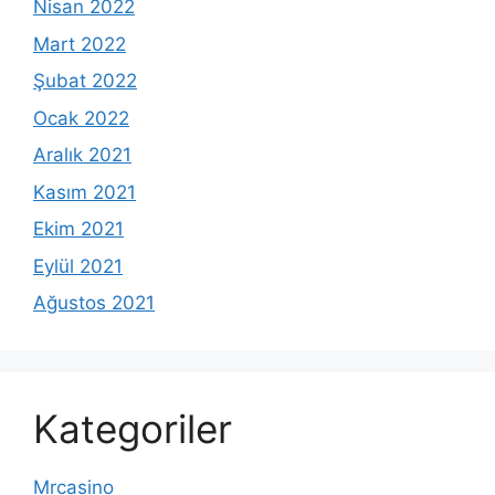
Nisan 2022
Mart 2022
Şubat 2022
Ocak 2022
Aralık 2021
Kasım 2021
Ekim 2021
Eylül 2021
Ağustos 2021
Kategoriler
Mrcasino