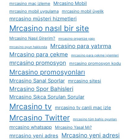
Mrcasino Mobil
mrcasino maç izleme
mrcasino mobil uygulama
mrcasino mobil üyelik
mrcasino müşteri hizmetleri
Mrcasino nasıl bir site
Mrcasino Nasıl Girerim?
mrcasino organize yapı
Mrcasino para yatırma
mrcasino oyun hakkında
Mrcasino para çekme
mrcasino para çekme i̇şlemleri
mrcasino promosyon
mrcasino promosyon kodu
Mrcasino promosyonları
Mrcasino Sanal Sporlar
mrcasino sitesi
Mrcasino Spor Bahisleri
Mrcasino Sıkça Sorulan Sorular
Mrcasino tv
mrcasino tv canli maç izle
Mrcasino Twitter
mrcasino tüm bahis oyunları
mrcasino whatsapp
Mrcasino Yasal Mı?
Mrcasino yeni adresi
mrcasino yeni adres