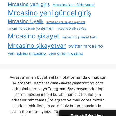
Mrcasino yeni giriş
Mrcasino Yeni Giriş Adresi
Mrcasino yeni güncel giriş
Mrcasino Üyelik
mrcasino çok sayıda oyun var
mrcasino ödeme yöntemleri
mrcasino üyelik sayfası
Mrcasino şikayet
mrcasino şikayet hattı
Mrcasino şikayetvar
twitter mrcasino
yeni adresi mrcasino
yeni giris mrcasino
Avrasya'nın en büyük reklam platformunda olmak için
Microsoft Teams:
reklam@avrasyamarketing.com
adresimizden veya Telegram: @Avrasyamarketing
adresimizden irtibat kurabilirsiniz. (Tek iletişim
adreslerimiz teams / telegram ve mail adresimizdir.
Harici hiçbir iletişim adresimiz bulunmamaktadır.
Lütfen itibar etmeyiniz.) Türkiye yasalarına göre 7258