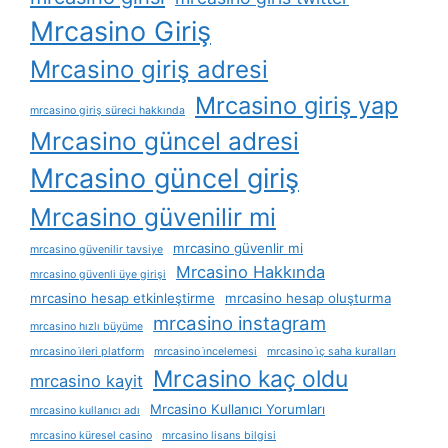
Mrcasino Giriş
Mrcasino giriş adresi
Mrcasino giriş yap
mrcasino giriş süreci hakkında
Mrcasino güncel adresi
Mrcasino güncel giriş
Mrcasino güvenilir mi
mrcasino güvenlir mi
mrcasino güvenilir tavsiye
Mrcasino Hakkında
mrcasino güvenli üye girişi
mrcasino hesap etkinleştirme
mrcasino hesap oluşturma
mrcasino instagram
mrcasino hızlı büyüme
mrcasino i̇leri platform
mrcasino i̇ncelemesi
mrcasino i̇ç saha kuralları
Mrcasino kaç oldu
mrcasino kayit
Mrcasino Kullanıcı Yorumları
mrcasino kullanıcı adı
mrcasino küresel casino
mrcasino lisans bilgisi