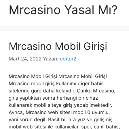
Mrcasino Yasal Mı?
Mrcasino Mobil Girişi
Mart 24, 2022
Yazarı:
editor2
Mrcasino Mobil Girişi Mrcasino Mobil Girişi
Mrcasino mobil giriş kullanımı diğer bahis
sitelerine göre daha kolaydır. Çünkü Mrcasino,
giriş yaptıktan sonra herhangi bir cihaz
kullanarak mobil siteye giriş yapabilmektedir.
Ayrıca, Mrcasino web sitesi mobil 0 uyumlu,
yani sorun değil. Basit bir ara yüz ve gelişmiş
mobil web sitesi ile kullanıcılar, spor, canlı bahis,