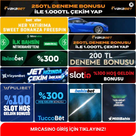
×
MRCASINO GİRİŞ İÇİN TIKLAYINIZ!