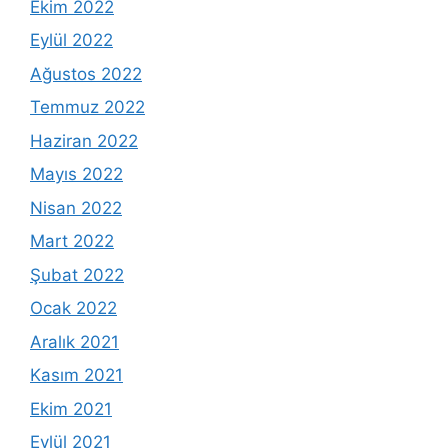
Ekim 2022
Eylül 2022
Ağustos 2022
Temmuz 2022
Haziran 2022
Mayıs 2022
Nisan 2022
Mart 2022
Şubat 2022
Ocak 2022
Aralık 2021
Kasım 2021
Ekim 2021
Eylül 2021