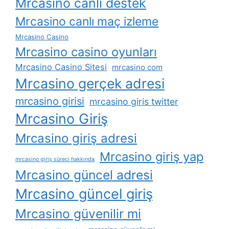
Mrcasino canlı destek
Mrcasino canlı maç izleme
Mrcasino Casino
Mrcasino casino oyunları
Mrcasino Casino Sitesi
mrcasino com
Mrcasino gerçek adresi
mrcasino girisi
mrcasino giris twitter
Mrcasino Giriş
Mrcasino giriş adresi
Mrcasino giriş yap
mrcasino giriş süreci hakkında
Mrcasino güncel adresi
Mrcasino güncel giriş
Mrcasino güvenilir mi