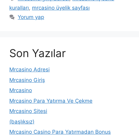
kuralları
,
mrcasino üyelik sayfası
Yorum yap
Son Yazılar
Mrcasino Adresi
Mrcasino Giriş
Mrcasino
Mrcasino Para Yatırma Ve Çekme
Mrcasino Sitesi
(başlıksız)
Mrcasino Casino Para Yatırmadan Bonus