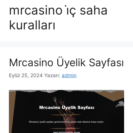
mrcasino i̇ç saha
kuralları
Mrcasino Üyelik Sayfası
Eylül 25, 2024
Yazarı:
admin