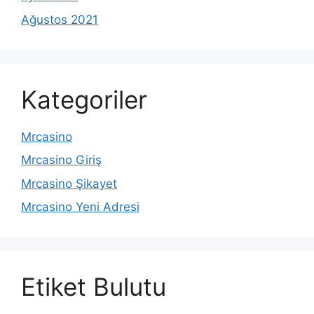
Ağustos 2021
Kategoriler
Mrcasino
Mrcasino Giriş
Mrcasino Şikayet
Mrcasino Yeni Adresi
Etiket Bulutu