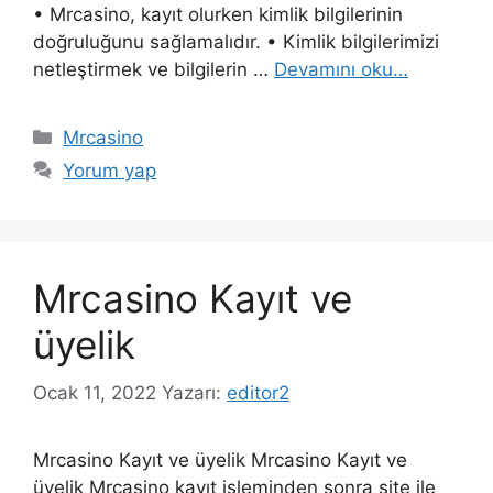
• Mrcasino, kayıt olurken kimlik bilgilerinin
doğruluğunu sağlamalıdır. • Kimlik bilgilerimizi
netleştirmek ve bilgilerin …
Devamını oku…
Kategoriler
Mrcasino
Yorum yap
Mrcasino Kayıt ve
üyelik
Ocak 11, 2022
Yazarı:
editor2
Mrcasino Kayıt ve üyelik Mrcasino Kayıt ve
üyelik Mrcasino kayıt işleminden sonra site ile