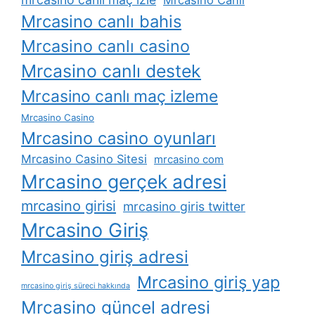
Mrcasino canlı bahis
Mrcasino canlı casino
Mrcasino canlı destek
Mrcasino canlı maç izleme
Mrcasino Casino
Mrcasino casino oyunları
Mrcasino Casino Sitesi
mrcasino com
Mrcasino gerçek adresi
mrcasino girisi
mrcasino giris twitter
Mrcasino Giriş
Mrcasino giriş adresi
Mrcasino giriş yap
mrcasino giriş süreci hakkında
Mrcasino güncel adresi