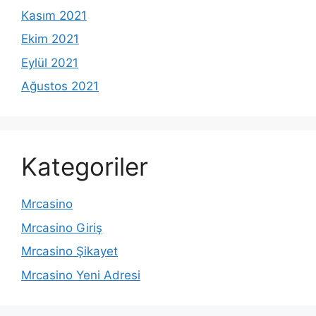
Kasım 2021
Ekim 2021
Eylül 2021
Ağustos 2021
Kategoriler
Mrcasino
Mrcasino Giriş
Mrcasino Şikayet
Mrcasino Yeni Adresi