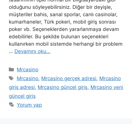
olduğunu söyleyebilirsiniz. Diğer bir deyişle,
müşteriler bahis, sanal sporlar, canlı casinolar,
kumarhaneler, Türk pokeri, mobil giriş sonrası
poker vb. Seçeneklerden yararlanmaya devam
edebilirler. Bu şekilde bulunan seçenekleri
kullanırken mobil sistemde herhangi bir problem
…
Devamını oku…
Kategoriler
Mrcasino
Etiketler
Mrcasino
,
Mrcasino gerçek adresi
,
Mrcasino
giriş adresi
,
Mrcasino güncel giriş
,
Mrcasino yeni
güncel giriş
Yorum yap