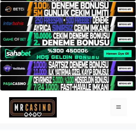
İçeriğe
atla
Menü