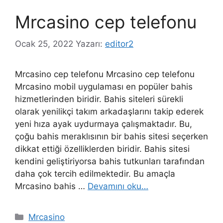
Mrcasino cep telefonu
Ocak 25, 2022
Yazarı:
editor2
Mrcasino cep telefonu Mrcasino cep telefonu
Mrcasino mobil uygulaması en popüler bahis
hizmetlerinden biridir. Bahis siteleri sürekli
olarak yenilikçi takım arkadaşlarını takip ederek
yeni hıza ayak uydurmaya çalışmaktadır. Bu,
çoğu bahis meraklısının bir bahis sitesi seçerken
dikkat ettiği özelliklerden biridir. Bahis sitesi
kendini geliştiriyorsa bahis tutkunları tarafından
daha çok tercih edilmektedir. Bu amaçla
Mrcasino bahis …
Devamını oku…
Kategoriler
Mrcasino