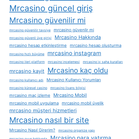
Mrcasino güncel giriş
Mrcasino güvenilir mi
mrcasino güvenlir mi
mrcasino güvenilir tavsiye
Mrcasino Hakkında
mrcasino güvenli üye girişi
mrcasino hesap etkinleştirme
mrcasino hesap oluşturma
mrcasino instagram
mrcasino hızlı büyüme
mrcasino i̇leri platform
mrcasino i̇ncelemesi
mrcasino i̇ç saha kuralları
Mrcasino kaç oldu
mrcasino kayit
Mrcasino Kullanıcı Yorumları
mrcasino kullanıcı adı
mrcasino küresel casino
mrcasino lisans bilgisi
Mrcasino Mobil
mrcasino maç izleme
mrcasino mobil uygulama
mrcasino mobil üyelik
mrcasino müşteri hizmetleri
Mrcasino nasıl bir site
Mrcasino Nasıl Girerim?
mrcasino organize yapı
Mrcasino para yatırma
mrcasino oyun hakkında