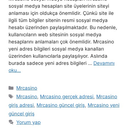
sosyal medya hesapları site üyelerinin siteyi
anlaması için oldukça önemlidir. Çünkü site ile
ilgili tüm bilgiler sitenin resmi sosyal medya
hesabı üzerinden paylaşılmaktadır. Bu nedenle,
kullanıcıların web sitesinin sosyal medya
hesaplarını anlamaları çok önemlidir. Mrcasino
yeni adres bilgileri sosyal medya kanalları
üzerinden kullanıcılarla paylaşılıyor. Aslında
burada sadece yeni adres bilgileri …
Devamını
oku…
Kategoriler
Mrcasino
Etiketler
Mrcasino
,
Mrcasino gerçek adresi
,
Mrcasino
giriş adresi
,
Mrcasino güncel giriş
,
Mrcasino yeni
güncel giriş
Yorum yap