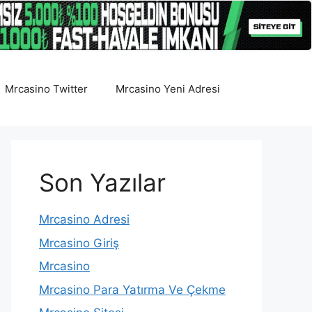
Mrcasino Twitter
Mrcasino Yeni Adresi
Son Yazılar
Mrcasino Adresi
Mrcasino Giriş
Mrcasino
Mrcasino Para Yatırma Ve Çekme