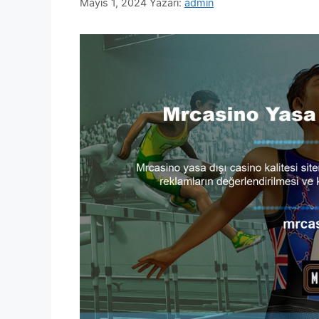
Mayıs 1, 2024
Yazarı:
admin