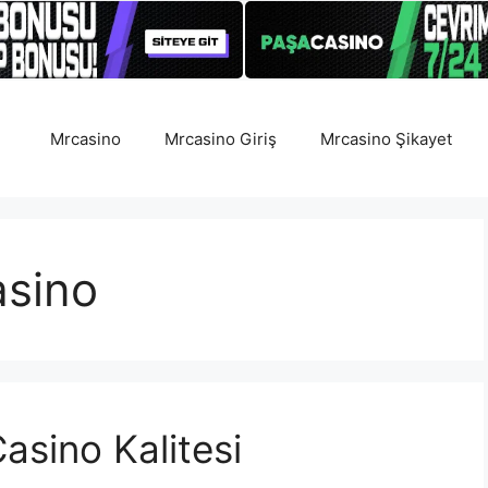
Mrcasino
Mrcasino Giriş
Mrcasino Şikayet
asino
asino Kalitesi