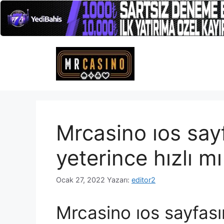
İçeriğe
atla
Mrcasino ıos sayfa
yeterince hızlı mı
Ocak 27, 2022
Yazarı:
editor2
Mrcasino ıos sayfasın