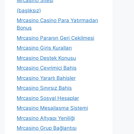
Mrcasino Sitesi
(başlıksız)
Mrcasino Casino Para Yatırmadan
Bonus
Mrcasino Paranın Geri Çekilmesi
Mrcasino Giriş Kuralları
Mrcasino Destek Konusu
Mrcasino Çevrimiçi Bahis
Mrcasino Yararlı Bahisler
Mrcasino Sınırsız Bahis
Mrcasino Sosyal Hesaplar
Mrcasino Mesajlaşma Sistemi
Mrcasino Altyapı Yeniliği
Mrcasino Grup Bağlantısı