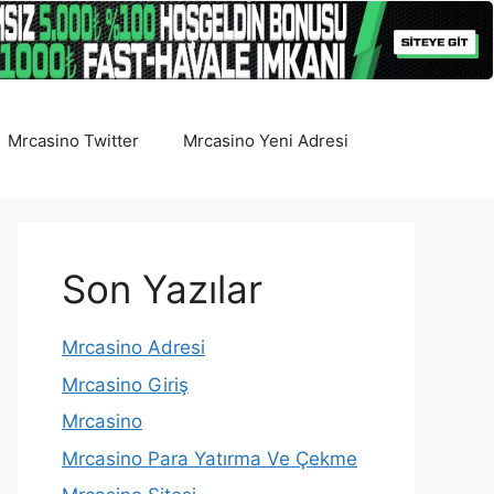
Mrcasino Twitter
Mrcasino Yeni Adresi
Son Yazılar
Mrcasino Adresi
Mrcasino Giriş
Mrcasino
Mrcasino Para Yatırma Ve Çekme