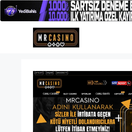
İçeriğe
atla