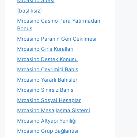
Mrcasino Sitesi
(başlıksız)
Mrcasino Casino Para Yatırmadan
Bonus
Mrcasino Paranın Geri Çekilmesi
Mrcasino Giriş Kuralları
Mrcasino Destek Konusu
Mrcasino Çevrimiçi Bahis
Mrcasino Yararlı Bahisler
Mrcasino Sınırsız Bahis
Mrcasino Sosyal Hesaplar
Mrcasino Mesajlaşma Sistemi
Mrcasino Altyapı Yeniliği
Mrcasino Grup Bağlantısı