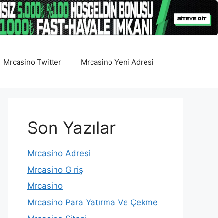
Mrcasino Twitter
Mrcasino Yeni Adresi
Son Yazılar
Mrcasino Adresi
Mrcasino Giriş
Mrcasino
Mrcasino Para Yatırma Ve Çekme