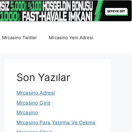
Mrcasino Twitter
Mrcasino Yeni Adresi
Son Yazılar
Mrcasino Adresi
Mrcasino Giriş
Mrcasino
Mrcasino Para Yatırma Ve Çekme