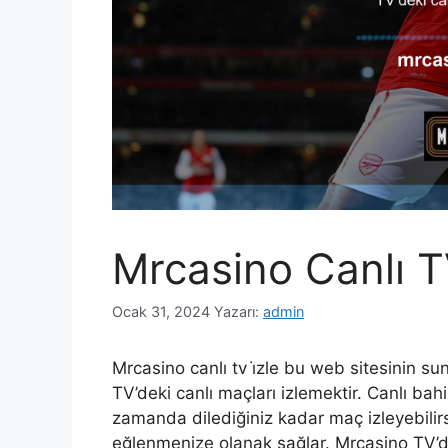
Mrcasino Canlı T
Ocak 31, 2024
Yazarı:
admin
Mrcasino canlı tv i̇zle bu web sitesinin 
TV’deki canlı maçları izlemektir. Canlı bah
zamanda dilediğiniz kadar maç izleyebilir
eğlenmenize olanak sağlar. Mrcasino TV’de 