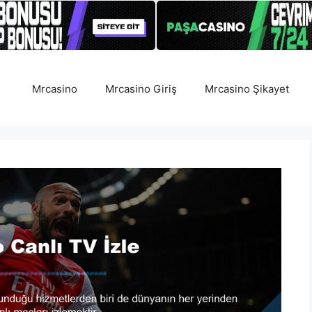
Mrcasino
Mrcasino Giriş
Mrcasino Şikayet