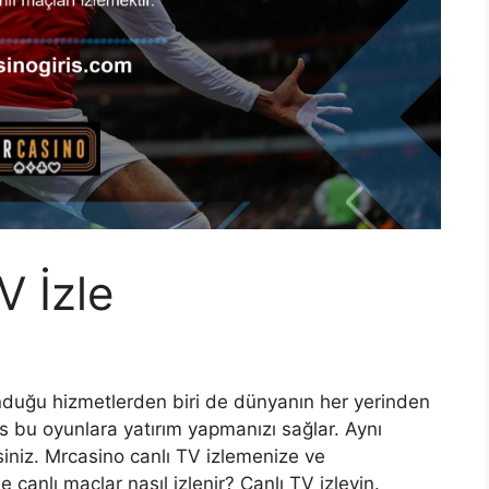
V İzle
sunduğu hizmetlerden biri de dünyanın her yerinden
is bu oyunlara yatırım yapmanızı sağlar. Aynı
siniz. Mrcasino canlı TV izlemenize ve
canlı maçlar nasıl izlenir? Canlı TV izleyin.