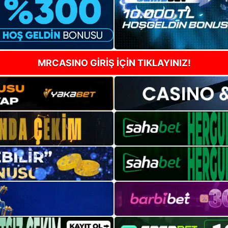
MRCASINO GİRİŞ İÇİN TIKLAYINIZ!