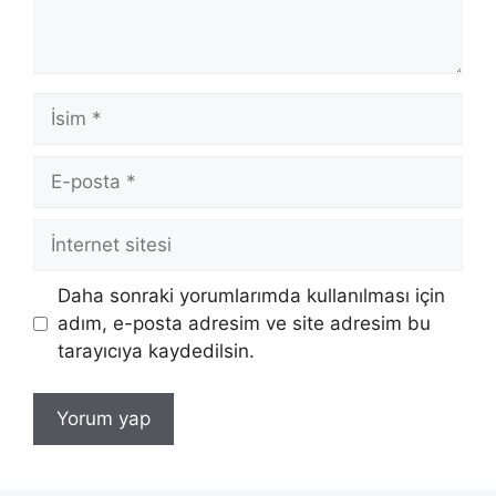
İsim
E-
posta
İnternet
sitesi
Daha sonraki yorumlarımda kullanılması için
adım, e-posta adresim ve site adresim bu
tarayıcıya kaydedilsin.