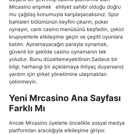
Mrcasino erişmek ehliyet sahibi olduğu doğru
mu
çağdaş konumuyla karşılaşacaksınız. Spor
bahisleri bölümünün keyfini çıkarın, poker
oynayın, canlı casino menüsünü keşfedin, çekici
krupiyerlerle etkileşime geçin ve çeşitli oyunlara
katılın. Ayıramayacağın parayla oynamak,
güvenli bir şekilde casino oynamanın tek
yoludur. Bunu düzeltemeyebilirsin.Sadece bir
bilgi; herhangi bir açıklamaya ihtiyaç duyarsanız
yardım için şirket yönetimine ulaşmaktan
çekinmeyin.
Yeni Mrcasino Ana Sayfası
Farklı Mı
Ancak Mrcasino üyelerle öncelikle sosyal medya
platformları aracılığıyla etkileşime giriyor.