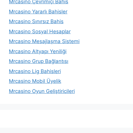
Mrcasino Çevrimiçi Bahis
Mrcasino Yararlı Bahisler
Mrcasino Sınırsız Bahis
Mrcasino Sosyal Hesaplar
Mrcasino Mesajlaşma Sistemi
Mrcasino Altyapı Yeniliği
Mrcasino Grup Bağlantısı
Mrcasino Lig Bahisleri
Mrcasino Mobil Üyelik
Mrcasino Oyun Geliştiricileri