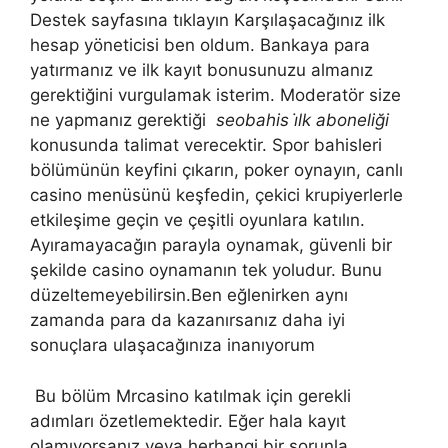
Destek sayfasına tıklayın Karşılaşacağınız ilk
hesap yöneticisi ben oldum. Bankaya para
yatırmanız ve ilk kayıt bonusunuzu almanız
gerektiğini vurgulamak isterim. Moderatör size
ne yapmanız gerektiği
seobahis i̇lk aboneliği
konusunda talimat verecektir. Spor bahisleri
bölümünün keyfini çıkarın, poker oynayın, canlı
casino menüsünü keşfedin, çekici krupiyerlerle
etkileşime geçin ve çeşitli oyunlara katılın.
Ayıramayacağın parayla oynamak, güvenli bir
şekilde casino oynamanın tek yoludur. Bunu
düzeltemeyebilirsin.Ben eğlenirken aynı
zamanda para da kazanırsanız daha iyi
sonuçlara ulaşacağınıza inanıyorum
Bu bölüm Mrcasino katılmak için gerekli
adımları özetlemektedir. Eğer hala kayıt
olamıyorsanız veya herhangi bir sorunla