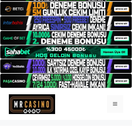
İçeriğe
atla
Menü