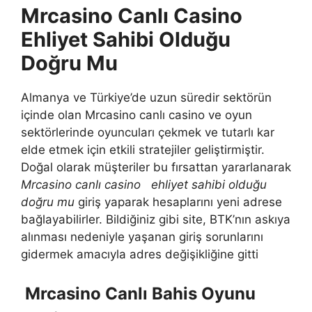
Mrcasino Canlı Casino
Ehliyet Sahibi Olduğu
Doğru Mu
Almanya ve Türkiye’de uzun süredir sektörün
içinde olan Mrcasino canlı casino ve oyun
sektörlerinde oyuncuları çekmek ve tutarlı kar
elde etmek için etkili stratejiler geliştirmiştir.
Doğal olarak müşteriler bu fırsattan yararlanarak
Mrcasino canlı casino ehliyet sahibi olduğu
doğru mu
giriş yaparak hesaplarını yeni adrese
bağlayabilirler. Bildiğiniz gibi site, BTK’nın askıya
alınması nedeniyle yaşanan giriş sorunlarını
gidermek amacıyla adres değişikliğine gitti
Mrcasino Canlı Bahis Oyunu