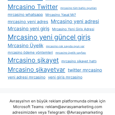
Mrcasino Twitter
mrcasino tüm bahis oyunları
mrcasino whatsapp
Mrcasino Yasal Mı?
Mrcasino yeni adresi
mrcasino yeni adres
Mrcasino yeni giriş
Mrcasino Yeni Giriş Adresi
Mrcasino yeni güncel giriş
Mrcasino Üyelik
mrcasino çok sayıda oyun var
mrcasino ödeme yöntemleri
mrcasino üyelik sayfası
Mrcasino şikayet
mrcasino şikayet hattı
Mrcasino şikayetvar
twitter mrcasino
yeni adresi mrcasino
yeni giris mrcasino
Avrasya'nın en büyük reklam platformunda olmak için
Microsoft Teams:
reklam@avrasyamarketing.com
adresimizden veya Telegram: @Avrasyamarketing