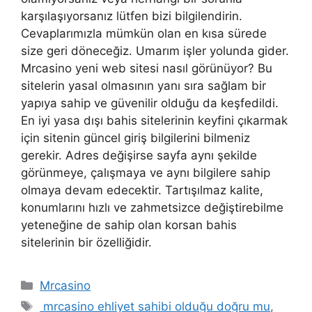
karşılaşıyorsanız lütfen bizi bilgilendirin.
Cevaplarımızla mümkün olan en kısa sürede
size geri döneceğiz. Umarım işler yolunda gider.
Mrcasino yeni web sitesi nasıl görünüyor? Bu
sitelerin yasal olmasının yanı sıra sağlam bir
yapıya sahip ve güvenilir olduğu da keşfedildi.
En iyi yasa dışı bahis sitelerinin keyfini çıkarmak
için sitenin güncel giriş bilgilerini bilmeniz
gerekir. Adres değişirse sayfa aynı şekilde
görünmeye, çalışmaya ve aynı bilgilere sahip
olmaya devam edecektir. Tartışılmaz kalite,
konumlarını hızlı ve zahmetsizce değiştirebilme
yeteneğine de sahip olan korsan bahis
sitelerinin bir özelliğidir.
Kategoriler
Mrcasino
Etiketler
mrcasino ehliyet sahibi olduğu doğru mu
,