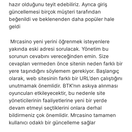
hazır olduğunu teyit edebiliriz. Ayrıca giriş
güncellemesi birçok müşteri tarafından
beğenildi ve beklenenden daha popüler hale
geldi
Mrcasino yeni yerini öğrenmek isteyenlere
yakında eski adresi sorulacak. Yönetim bu
sorunun cevabını vereceğinden emin. Size
cevapları vermeden önce sitenin neden farklı bir
yere taşındığını söylemem gerekiyor. Başlangıç ​​
olarak, web sitesinin farklı bir URL’den çalıştığını
unutmamak önemlidir. BTK’nın askıya alınması
oyuncuları etkileyecektir, bu nedenle site
yöneticilerinin faaliyetlerine yeni bir yerde
devam etmeyi seçtiklerini onlara derhal
bildirmeniz çok önemlidir. Mrcasino tamamen
kullanıcı odaklı bir güncelleme sağlar