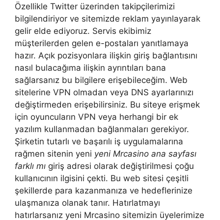
Özellikle Twitter üzerinden takipçilerimizi
bilgilendiriyor ve sitemizde reklam yayınlayarak
gelir elde ediyoruz. Servis ekibimiz
müşterilerden gelen e-postaları yanıtlamaya
hazır. Açık pozisyonlara ilişkin giriş bağlantısını
nasıl bulacağıma ilişkin ayrıntıları bana
sağlarsanız bu bilgilere erişebileceğim. Web
sitelerine VPN olmadan veya DNS ayarlarınızı
değiştirmeden erişebilirsiniz. Bu siteye erişmek
için oyuncuların VPN veya herhangi bir ek
yazılım kullanmadan bağlanmaları gerekiyor.
Şirketin tutarlı ve başarılı iş uygulamalarına
rağmen sitenin yeni
yeni Mrcasino ana sayfası
farklı mı
giriş adresi olarak değiştirilmesi çoğu
kullanıcının ilgisini çekti. Bu web sitesi çeşitli
şekillerde para kazanmanıza ve hedeflerinize
ulaşmanıza olanak tanır. Hatırlatmayı
hatırlarsanız yeni Mrcasino sitemizin üyelerimize