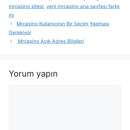
mrcasino sitesi
,
yeni mrcasino ana sayfası farklı
mı
Mrcasino Kullanıcının Bir Seçim Yapması
Gerekiyor
Mrcasino Açık Adres Bilgileri
Yorum yapın
Yorum