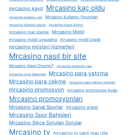
Mrcasino kaç oldu
mrcasino kayit
Mrcasino Kullanıcı Yorumları
mrcasino kullanıcı adı
mrcasino küresel casino
mrcasino lisans bilgisi
Mrcasino Mobil
mrcasino maç izleme
mrcasino mobil uygulama
mrcasino mobil üyelik
mrcasino müşteri hizmetleri
Mrcasino nasıl bir site
Mrcasino Nasıl Girerim?
mrcasino organize yapı
Mrcasino para yatırma
mrcasino oyun hakkında
Mrcasino para çekme
mrcasino para çekme i̇şlemleri
mrcasino promosyon
mrcasino promosyon kodu
Mrcasino promosyonları
Mrcasino Sanal Sporlar
mrcasino sitesi
Mrcasino Spor Bahisleri
Mrcasino Sıkça Sorulan Sorular
Mrcasino tv
mrcasino tv canli maç izle