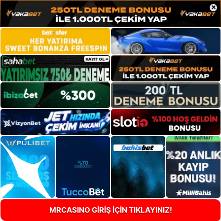
×
MRCASINO GİRİŞ İÇİN TIKLAYINIZ!