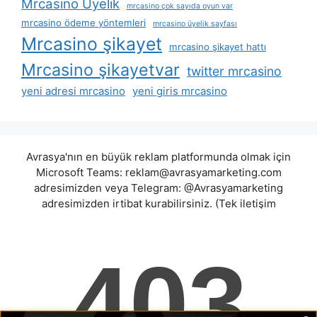
Mrcasino Üyelik
mrcasino çok sayıda oyun var
mrcasino ödeme yöntemleri
mrcasino üyelik sayfası
Mrcasino şikayet
mrcasino şikayet hattı
Mrcasino şikayetvar
twitter mrcasino
yeni adresi mrcasino
yeni giris mrcasino
Avrasya'nın en büyük reklam platformunda olmak için
Microsoft Teams:
reklam@avrasyamarketing.com
adresimizden veya Telegram: @Avrasyamarketing
adresimizden irtibat kurabilirsiniz. (Tek iletişim
adreslerimiz teams / telegram ve mail adresimizdir.
Harici hiçbir iletişim adresimiz bulunmamaktadır.
Lütfen itibar etmeyiniz.) Türkiye yasalarına göre 7258
sayılı kanun uyarınca yasa dışı bahis oynamanın
cezaları mevcuttur. Şu an bulunduğunuz site hiç bir
şekilde illegal bahis oyunları oynatmıyor ve oynamaya
aracı olmuyordur.
1bitcasino
|
royalbet
|
betibom
|