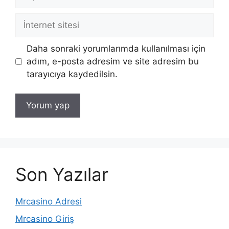
posta
İnternet
sitesi
Daha sonraki yorumlarımda kullanılması için
adım, e-posta adresim ve site adresim bu
tarayıcıya kaydedilsin.
Son Yazılar
Mrcasino Adresi
Mrcasino Giriş