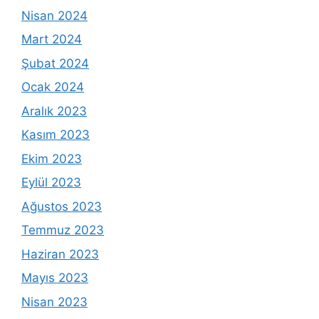
Nisan 2024
Mart 2024
Şubat 2024
Ocak 2024
Aralık 2023
Kasım 2023
Ekim 2023
Eylül 2023
Ağustos 2023
Temmuz 2023
Haziran 2023
Mayıs 2023
Nisan 2023