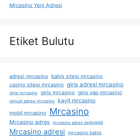
Mrcasino Yeni Adresi
Etiket Bulutu
adresi mrcasino
bahis sitesi mrcasino
giris adresi mrcasino
casino sitesi mrcasino
giris mrcasino
giris yap mrcasino
girisi mrcasino
kayit mrcasino
güncel adresi mrcasino
Mrcasino
mobil mrcasino
Mrcasino adres
mrcasino adres değişikliği
Mrcasino adresi
mrcasino bahis