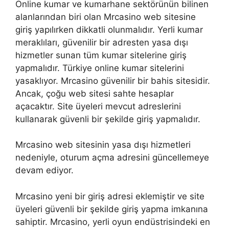
Online kumar ve kumarhane sektörünün bilinen
alanlarından biri olan Mrcasino web sitesine
giriş yapılırken dikkatli olunmalıdır. Yerli kumar
meraklıları, güvenilir bir adresten yasa dışı
hizmetler sunan tüm kumar sitelerine giriş
yapmalıdır. Türkiye online kumar sitelerini
yasaklıyor. Mrcasino güvenilir bir bahis sitesidir.
Ancak, çoğu web sitesi sahte hesaplar
açacaktır. Site üyeleri mevcut adreslerini
kullanarak güvenli bir şekilde giriş yapmalıdır.
Mrcasino web sitesinin yasa dışı hizmetleri
nedeniyle, oturum açma adresini güncellemeye
devam ediyor.
Mrcasino yeni bir giriş adresi eklemiştir ve site
üyeleri güvenli bir şekilde giriş yapma imkanına
sahiptir. Mrcasino, yerli oyun endüstrisindeki en