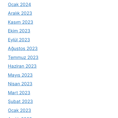
Ocak 2024
Aralık 2023
Kasım 2023
Ekim 2023
Eylül 2023
Ağustos 2023
Temmuz 2023
Haziran 2023
Mayıs 2023
Nisan 2023
Mart 2023
Şubat 2023
Ocak 2023