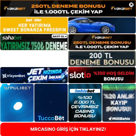
×
MRCASINO GİRİŞ İÇİN TIKLAYINIZ!