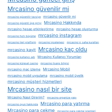
Mrcasino güvenilir mi
mrcasino güvenlir mi
mrcasino güvenilir tavsiye
Mrcasino Hakkında
mrcasino güvenli üye girişi
mrcasino hesap etkinleştirme
mrcasino hesap oluşturma
mrcasino instagram
mrcasino hızlı büyüme
mrcasino i̇leri platform
mrcasino i̇ncelemesi
mrcasino i̇ç saha kuralları
Mrcasino kaç oldu
mrcasino kayit
Mrcasino Kullanıcı Yorumları
mrcasino kullanıcı adı
mrcasino küresel casino
mrcasino lisans bilgisi
Mrcasino Mobil
mrcasino maç izleme
mrcasino mobil uygulama
mrcasino mobil üyelik
mrcasino müşteri hizmetleri
Mrcasino nasıl bir site
Mrcasino Nasıl Girerim?
mrcasino organize yapı
Mrcasino para yatırma
mrcasino oyun hakkında
Mrcasino para çekme
mrcasino para çekme i̇şlemleri