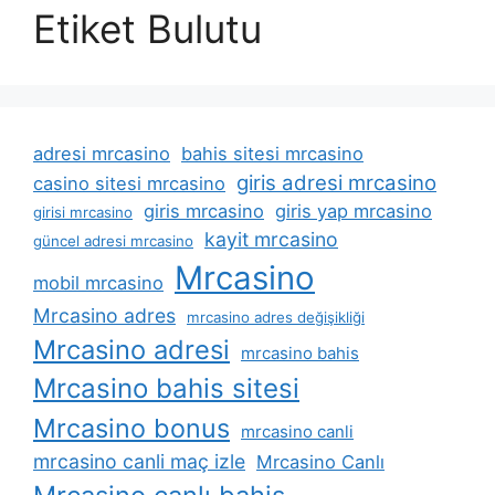
Etiket Bulutu
adresi mrcasino
bahis sitesi mrcasino
giris adresi mrcasino
casino sitesi mrcasino
giris mrcasino
giris yap mrcasino
girisi mrcasino
kayit mrcasino
güncel adresi mrcasino
Mrcasino
mobil mrcasino
Mrcasino adres
mrcasino adres değişikliği
Mrcasino adresi
mrcasino bahis
Mrcasino bahis sitesi
Mrcasino bonus
mrcasino canli
mrcasino canli maç izle
Mrcasino Canlı