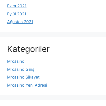
Ekim 2021
Eylül 2021
Ağustos 2021
Kategoriler
Mrcasino
Mrcasino Giriş
Mrcasino Şikayet
Mrcasino Yeni Adresi