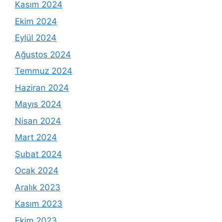
Kasım 2024
Ekim 2024
Eylül 2024
Ağustos 2024
Temmuz 2024
Haziran 2024
Mayıs 2024
Nisan 2024
Mart 2024
Şubat 2024
Ocak 2024
Aralık 2023
Kasım 2023
Ekim 2023