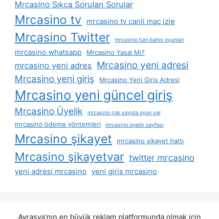
Mrcasino Sıkça Sorulan Sorular
Mrcasino tv
mrcasino tv canli maç izle
Mrcasino Twitter
mrcasino tüm bahis oyunları
mrcasino whatsapp
Mrcasino Yasal Mı?
Mrcasino yeni adresi
mrcasino yeni adres
Mrcasino yeni giriş
Mrcasino Yeni Giriş Adresi
Mrcasino yeni güncel giriş
Mrcasino Üyelik
mrcasino çok sayıda oyun var
mrcasino ödeme yöntemleri
mrcasino üyelik sayfası
Mrcasino şikayet
mrcasino şikayet hattı
Mrcasino şikayetvar
twitter mrcasino
yeni adresi mrcasino
yeni giris mrcasino
Avrasya'nın en büyük reklam platformunda olmak için