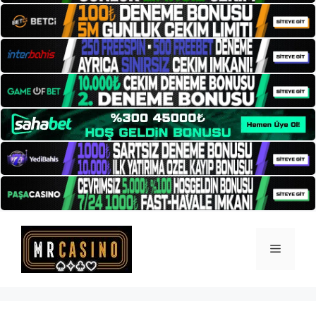
İçeriğe
atla
Menü