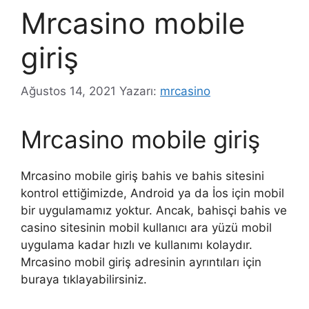
Mrcasino mobile
giriş
Ağustos 14, 2021
Yazarı:
mrcasino
Mrcasino mobile giriş
Mrcasino mobile giriş bahis ve bahis sitesini
kontrol ettiğimizde, Android ya da İos için mobil
bir uygulamamız yoktur. Ancak, bahisçi bahis ve
casino sitesinin mobil kullanıcı ara yüzü mobil
uygulama kadar hızlı ve kullanımı kolaydır.
Mrcasino mobil giriş adresinin ayrıntıları için
buraya tıklayabilirsiniz.