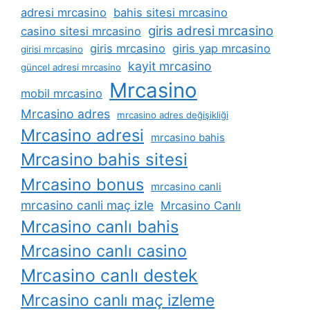
adresi mrcasino
bahis sitesi mrcasino
giris adresi mrcasino
casino sitesi mrcasino
giris mrcasino
giris yap mrcasino
girisi mrcasino
kayit mrcasino
güncel adresi mrcasino
Mrcasino
mobil mrcasino
Mrcasino adres
mrcasino adres değişikliği
Mrcasino adresi
mrcasino bahis
Mrcasino bahis sitesi
Mrcasino bonus
mrcasino canli
mrcasino canli maç izle
Mrcasino Canlı
Mrcasino canlı bahis
Mrcasino canlı casino
Mrcasino canlı destek
Mrcasino canlı maç izleme