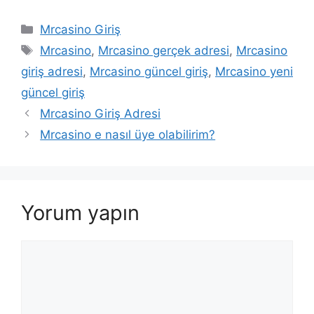
Kategoriler
Mrcasino Giriş
Etiketler
Mrcasino
,
Mrcasino gerçek adresi
,
Mrcasino
giriş adresi
,
Mrcasino güncel giriş
,
Mrcasino yeni
güncel giriş
Mrcasino Giriş Adresi
Mrcasino e nasıl üye olabilirim?
Yorum yapın
Yorum