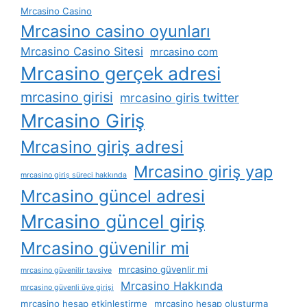
Mrcasino Casino
Mrcasino casino oyunları
Mrcasino Casino Sitesi
mrcasino com
Mrcasino gerçek adresi
mrcasino girisi
mrcasino giris twitter
Mrcasino Giriş
Mrcasino giriş adresi
Mrcasino giriş yap
mrcasino giriş süreci hakkında
Mrcasino güncel adresi
Mrcasino güncel giriş
Mrcasino güvenilir mi
mrcasino güvenlir mi
mrcasino güvenilir tavsiye
Mrcasino Hakkında
mrcasino güvenli üye girişi
mrcasino hesap etkinleştirme
mrcasino hesap oluşturma