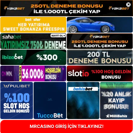
×
MRCASINO GİRİŞ İÇİN TIKLAYINIZ!