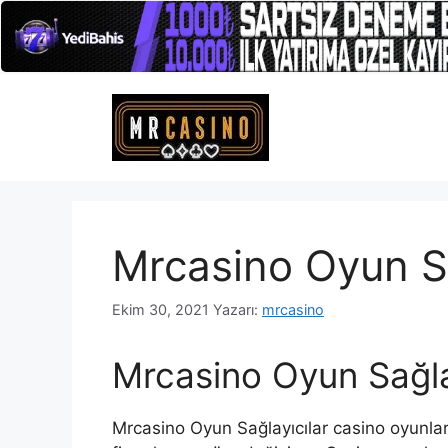
İçeriğe
atla
Mrcasino Oyun Sa
Ekim 30, 2021
Yazarı:
mrcasino
Mrcasino Oyun Sağla
Mrcasino Oyun Sağlayıcılar casino oyunları ç