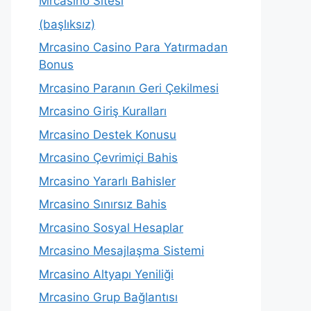
Mrcasino Sitesi
(başlıksız)
Mrcasino Casino Para Yatırmadan
Bonus
Mrcasino Paranın Geri Çekilmesi
Mrcasino Giriş Kuralları
Mrcasino Destek Konusu
Mrcasino Çevrimiçi Bahis
Mrcasino Yararlı Bahisler
Mrcasino Sınırsız Bahis
Mrcasino Sosyal Hesaplar
Mrcasino Mesajlaşma Sistemi
Mrcasino Altyapı Yeniliği
Mrcasino Grup Bağlantısı