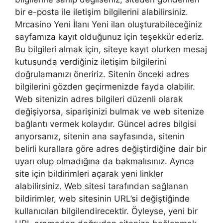
bir e-posta ile iletişim bilgilerini alabilirsiniz.
Mrcasino Yeni İlanı Yeni ilan oluşturabileceğiniz
sayfamıza kayıt olduğunuz için teşekkür ederiz.
Bu bilgileri almak için, siteye kayıt olurken mesaj
kutusunda verdiğiniz iletişim bilgilerini
doğrulamanızı öneririz. Sitenin önceki adres
bilgilerini gözden geçirmenizde fayda olabilir.
Web sitenizin adres bilgileri düzenli olarak
değişiyorsa, siparişinizi bulmak ve web sitenize
bağlantı vermek kolaydır. Güncel adres bilgisi
arıyorsanız, sitenin ana sayfasında, sitenin
belirli kurallara göre adres değiştirdiğine dair bir
uyarı olup olmadığına da bakmalısınız. Ayrıca
site için bildirimleri açarak yeni linkler
alabilirsiniz. Web sitesi tarafından sağlanan
bildirimler, web sitesinin URL’si değiştiğinde
kullanıcıları bilgilendirecektir. Öyleyse, yeni bir