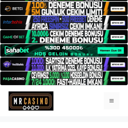
İçeriğe
atla
Menü