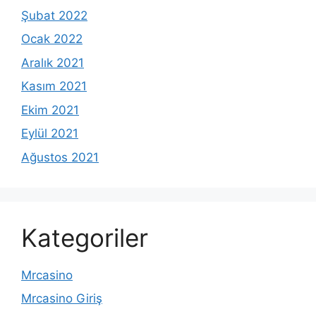
Şubat 2022
Ocak 2022
Aralık 2021
Kasım 2021
Ekim 2021
Eylül 2021
Ağustos 2021
Kategoriler
Mrcasino
Mrcasino Giriş