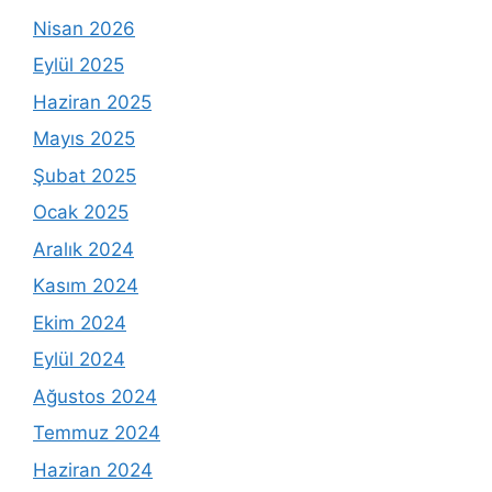
Nisan 2026
Eylül 2025
Haziran 2025
Mayıs 2025
Şubat 2025
Ocak 2025
Aralık 2024
Kasım 2024
Ekim 2024
Eylül 2024
Ağustos 2024
Temmuz 2024
Haziran 2024