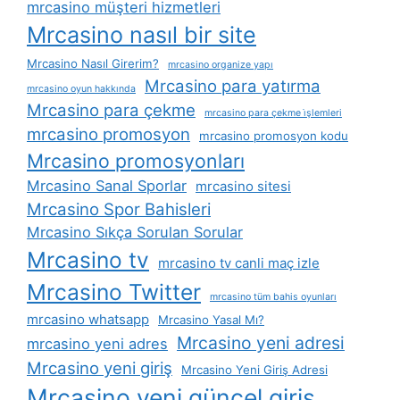
mrcasino müşteri hizmetleri
Mrcasino nasıl bir site
Mrcasino Nasıl Girerim?
mrcasino organize yapı
Mrcasino para yatırma
mrcasino oyun hakkında
Mrcasino para çekme
mrcasino para çekme i̇şlemleri
mrcasino promosyon
mrcasino promosyon kodu
Mrcasino promosyonları
Mrcasino Sanal Sporlar
mrcasino sitesi
Mrcasino Spor Bahisleri
Mrcasino Sıkça Sorulan Sorular
Mrcasino tv
mrcasino tv canli maç izle
Mrcasino Twitter
mrcasino tüm bahis oyunları
mrcasino whatsapp
Mrcasino Yasal Mı?
Mrcasino yeni adresi
mrcasino yeni adres
Mrcasino yeni giriş
Mrcasino Yeni Giriş Adresi
Mrcasino yeni güncel giriş