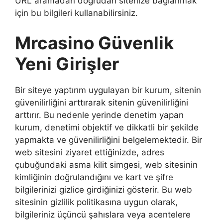
URL aramadan doğrudan sitenize bağlanmak
için bu bilgileri kullanabilirsiniz.
Mrcasino Güvenlik
Yeni Girişler
Bir siteye yaptırım uygulayan bir kurum, sitenin
güvenilirliğini arttırarak sitenin güvenilirliğini
arttırır. Bu nedenle yerinde denetim yapan
kurum, denetimi objektif ve dikkatli bir şekilde
yapmakta ve güvenilirliğini belgelemektedir. Bir
web sitesini ziyaret ettiğinizde, adres
çubuğundaki asma kilit simgesi, web sitesinin
kimliğinin doğrulandığını ve kart ve şifre
bilgilerinizi gizlice girdiğinizi gösterir. Bu web
sitesinin gizlilik politikasına uygun olarak,
bilgileriniz üçüncü şahıslara veya acentelere