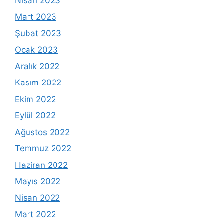
Nisan 2023
Mart 2023
Şubat 2023
Ocak 2023
Aralık 2022
Kasım 2022
Ekim 2022
Eylül 2022
Ağustos 2022
Temmuz 2022
Haziran 2022
Mayıs 2022
Nisan 2022
Mart 2022