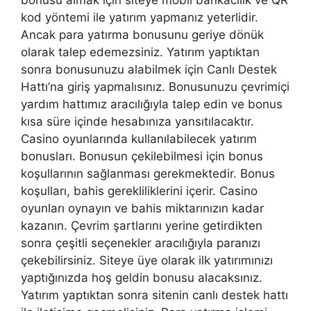
bonusu almak için siteye mobil bankacılık ve QR
kod yöntemi ile yatırım yapmanız yeterlidir.
Ancak para yatırma bonusunu geriye dönük
olarak talep edemezsiniz. Yatırım yaptıktan
sonra bonusunuzu alabilmek için Canlı Destek
Hattı’na giriş yapmalısınız. Bonusunuzu çevrimiçi
yardım hattımız aracılığıyla talep edin ve bonus
kısa süre içinde hesabınıza yansıtılacaktır.
Casino oyunlarında kullanılabilecek yatırım
bonusları. Bonusun çekilebilmesi için bonus
koşullarının sağlanması gerekmektedir. Bonus
koşulları, bahis gerekliliklerini içerir. Casino
oyunları oynayın ve bahis miktarınızın kadar
kazanın. Çevrim şartlarını yerine getirdikten
sonra çeşitli seçenekler aracılığıyla paranızı
çekebilirsiniz. Siteye üye olarak ilk yatırımınızı
yaptığınızda hoş geldin bonusu alacaksınız.
Yatırım yaptıktan sonra sitenin canlı destek hattı