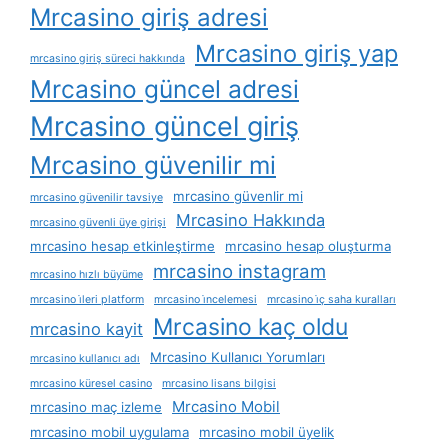
Mrcasino giriş adresi
Mrcasino giriş yap
mrcasino giriş süreci hakkında
Mrcasino güncel adresi
Mrcasino güncel giriş
Mrcasino güvenilir mi
mrcasino güvenlir mi
mrcasino güvenilir tavsiye
Mrcasino Hakkında
mrcasino güvenli üye girişi
mrcasino hesap etkinleştirme
mrcasino hesap oluşturma
mrcasino instagram
mrcasino hızlı büyüme
mrcasino i̇leri platform
mrcasino i̇ncelemesi
mrcasino i̇ç saha kuralları
Mrcasino kaç oldu
mrcasino kayit
Mrcasino Kullanıcı Yorumları
mrcasino kullanıcı adı
mrcasino küresel casino
mrcasino lisans bilgisi
Mrcasino Mobil
mrcasino maç izleme
mrcasino mobil uygulama
mrcasino mobil üyelik