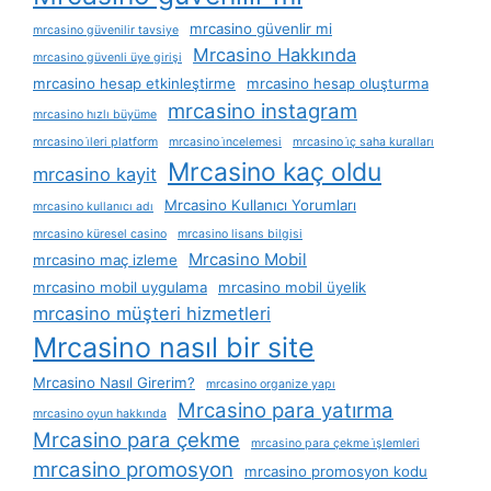
mrcasino güvenlir mi
mrcasino güvenilir tavsiye
Mrcasino Hakkında
mrcasino güvenli üye girişi
mrcasino hesap etkinleştirme
mrcasino hesap oluşturma
mrcasino instagram
mrcasino hızlı büyüme
mrcasino i̇leri platform
mrcasino i̇ncelemesi
mrcasino i̇ç saha kuralları
Mrcasino kaç oldu
mrcasino kayit
Mrcasino Kullanıcı Yorumları
mrcasino kullanıcı adı
mrcasino küresel casino
mrcasino lisans bilgisi
Mrcasino Mobil
mrcasino maç izleme
mrcasino mobil uygulama
mrcasino mobil üyelik
mrcasino müşteri hizmetleri
Mrcasino nasıl bir site
Mrcasino Nasıl Girerim?
mrcasino organize yapı
Mrcasino para yatırma
mrcasino oyun hakkında
Mrcasino para çekme
mrcasino para çekme i̇şlemleri
mrcasino promosyon
mrcasino promosyon kodu