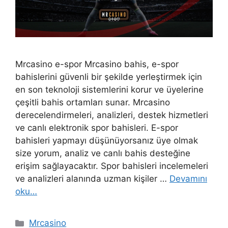
Mrcasino e-spor Mrcasino bahis, e-spor
bahislerini güvenli bir şekilde yerleştirmek için
en son teknoloji sistemlerini korur ve üyelerine
çeşitli bahis ortamları sunar. Mrcasino
derecelendirmeleri, analizleri, destek hizmetleri
ve canlı elektronik spor bahisleri. E-spor
bahisleri yapmayı düşünüyorsanız üye olmak
size yorum, analiz ve canlı bahis desteğine
erişim sağlayacaktır. Spor bahisleri incelemeleri
ve analizleri alanında uzman kişiler …
Devamını
oku…
Kategoriler
Mrcasino