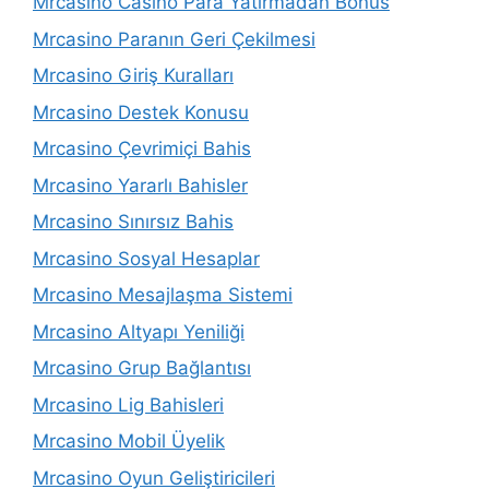
Mrcasino Casino Para Yatırmadan Bonus
Mrcasino Paranın Geri Çekilmesi
Mrcasino Giriş Kuralları
Mrcasino Destek Konusu
Mrcasino Çevrimiçi Bahis
Mrcasino Yararlı Bahisler
Mrcasino Sınırsız Bahis
Mrcasino Sosyal Hesaplar
Mrcasino Mesajlaşma Sistemi
Mrcasino Altyapı Yeniliği
Mrcasino Grup Bağlantısı
Mrcasino Lig Bahisleri
Mrcasino Mobil Üyelik
Mrcasino Oyun Geliştiricileri