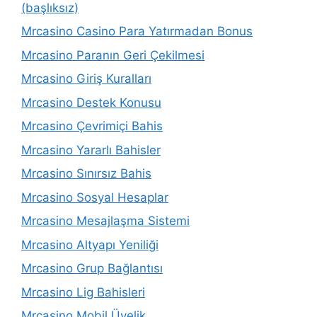
(başlıksız)
Mrcasino Casino Para Yatırmadan Bonus
Mrcasino Paranın Geri Çekilmesi
Mrcasino Giriş Kuralları
Mrcasino Destek Konusu
Mrcasino Çevrimiçi Bahis
Mrcasino Yararlı Bahisler
Mrcasino Sınırsız Bahis
Mrcasino Sosyal Hesaplar
Mrcasino Mesajlaşma Sistemi
Mrcasino Altyapı Yeniliği
Mrcasino Grup Bağlantısı
Mrcasino Lig Bahisleri
Mrcasino Mobil Üyelik