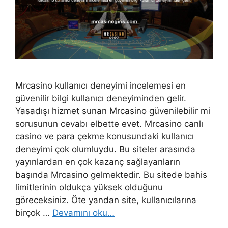
Mrcasino kullanıcı deneyimi incelemesi en
güvenilir bilgi kullanıcı deneyiminden gelir.
Yasadışı hizmet sunan Mrcasino güvenilebilir mi
sorusunun cevabı elbette evet. Mrcasino canlı
casino ve para çekme konusundaki kullanıcı
deneyimi çok olumluydu. Bu siteler arasında
yayınlardan en çok kazanç sağlayanların
başında Mrcasino gelmektedir. Bu sitede bahis
limitlerinin oldukça yüksek olduğunu
göreceksiniz. Öte yandan site, kullanıcılarına
birçok …
Devamını oku…