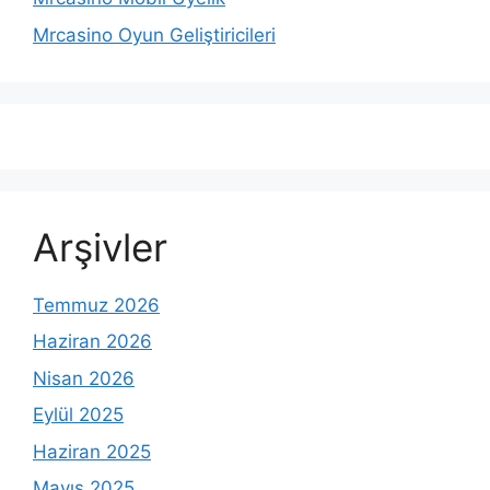
Mrcasino Oyun Geliştiricileri
Arşivler
Temmuz 2026
Haziran 2026
Nisan 2026
Eylül 2025
Haziran 2025
Mayıs 2025