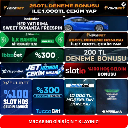
×
MRCASINO GİRİŞ İÇİN TIKLAYINIZ!