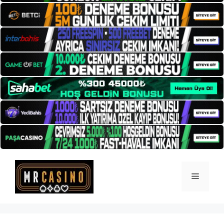
İçeriğe
atla
Menü