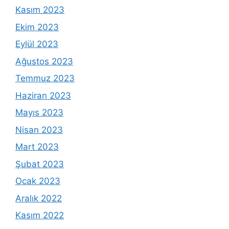
Kasım 2023
Ekim 2023
Eylül 2023
Ağustos 2023
Temmuz 2023
Haziran 2023
Mayıs 2023
Nisan 2023
Mart 2023
Şubat 2023
Ocak 2023
Aralık 2022
Kasım 2022