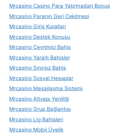
Mrcasino Casino Para Yatırmadan Bonus
Mrcasino Paranın Geri Çekilmesi
Mrcasino Giriş Kuralları
Mrcasino Destek Konusu
Mrcasino Çevrimiçi Bahis
Mrcasino Yararlı Bahisler
Mrcasino Sınırsız Bahis
Mrcasino Sosyal Hesaplar
Mrcasino Mesajlaşma Sistemi
Mrcasino Altyapı Yeniliği
Mrcasino Grup Bağlantısı
Mrcasino Lig Bahisleri
Mrcasino Mobil Üyelik