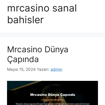
mrcasino sanal
bahisler
Mrcasino Dünya
Çapında
Mayıs 15, 2024
Yazarı:
admin