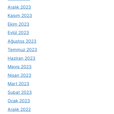
Aralık 2023
Kasım 2023
Ekim 2023
Eylül 2023
Ağustos 2023
Temmuz 2023
Haziran 2023
Mayıs 2023
Nisan 2023
Mart 2023
Şubat 2023
Ocak 2023
Aralık 2022