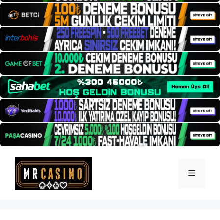
İçeriğe
atla
Menü