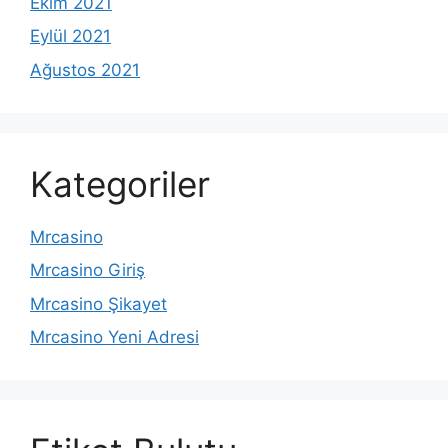
Ekim 2021
Eylül 2021
Ağustos 2021
Kategoriler
Mrcasino
Mrcasino Giriş
Mrcasino Şikayet
Mrcasino Yeni Adresi