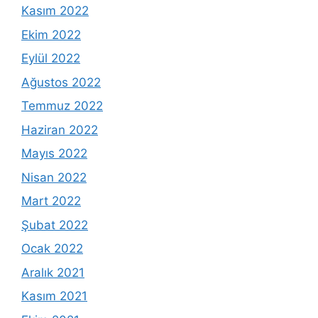
Kasım 2022
Ekim 2022
Eylül 2022
Ağustos 2022
Temmuz 2022
Haziran 2022
Mayıs 2022
Nisan 2022
Mart 2022
Şubat 2022
Ocak 2022
Aralık 2021
Kasım 2021