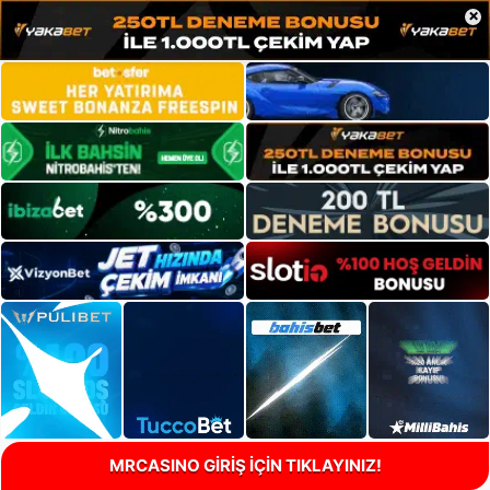
×
MRCASINO GİRİŞ İÇİN TIKLAYINIZ!