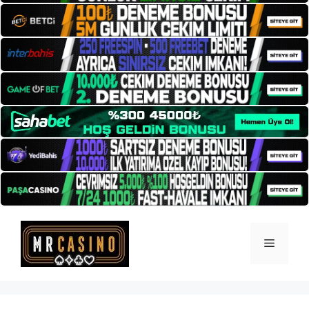
İçeriğe
atla
Menü