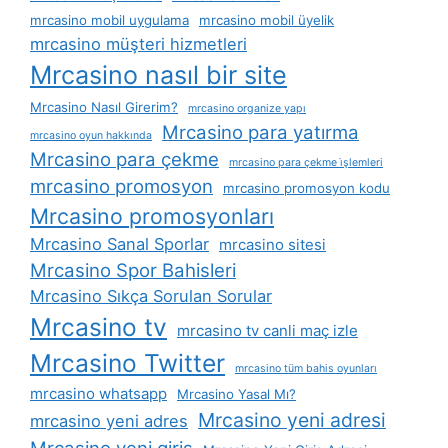
mrcasino mobil uygulama
mrcasino mobil üyelik
mrcasino müşteri hizmetleri
Mrcasino nasıl bir site
Mrcasino Nasıl Girerim?
mrcasino organize yapı
Mrcasino para yatırma
mrcasino oyun hakkında
Mrcasino para çekme
mrcasino para çekme i̇şlemleri
mrcasino promosyon
mrcasino promosyon kodu
Mrcasino promosyonları
Mrcasino Sanal Sporlar
mrcasino sitesi
Mrcasino Spor Bahisleri
Mrcasino Sıkça Sorulan Sorular
Mrcasino tv
mrcasino tv canli maç izle
Mrcasino Twitter
mrcasino tüm bahis oyunları
mrcasino whatsapp
Mrcasino Yasal Mı?
Mrcasino yeni adresi
mrcasino yeni adres