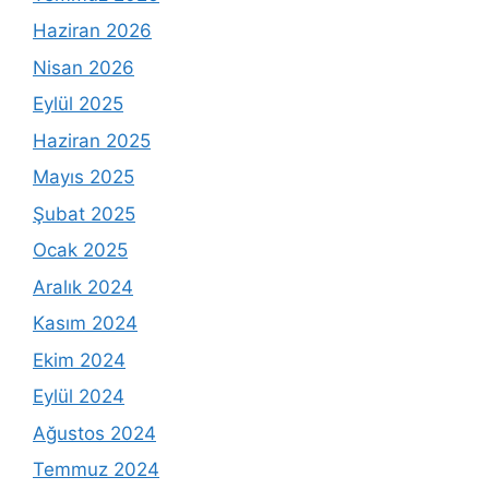
Haziran 2026
Nisan 2026
Eylül 2025
Haziran 2025
Mayıs 2025
Şubat 2025
Ocak 2025
Aralık 2024
Kasım 2024
Ekim 2024
Eylül 2024
Ağustos 2024
Temmuz 2024