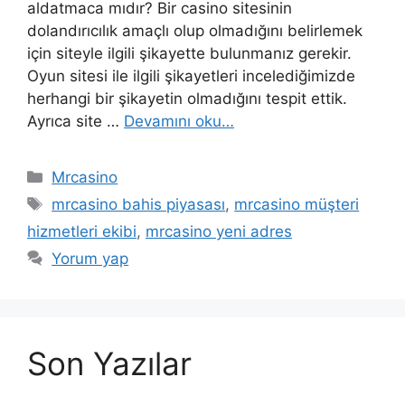
aldatmaca mıdır? Bir casino sitesinin
dolandırıcılık amaçlı olup olmadığını belirlemek
için siteyle ilgili şikayette bulunmanız gerekir.
Oyun sitesi ile ilgili şikayetleri incelediğimizde
herhangi bir şikayetin olmadığını tespit ettik.
Ayrıca site …
Devamını oku…
Kategoriler
Mrcasino
Etiketler
mrcasino bahis piyasası
,
mrcasino müşteri
hizmetleri ekibi
,
mrcasino yeni adres
Yorum yap
Son Yazılar