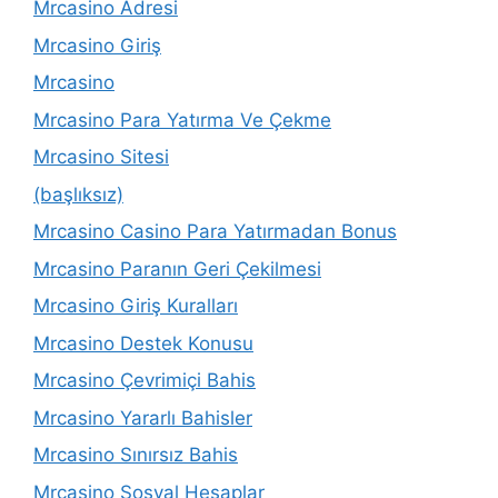
Mrcasino Adresi
Mrcasino Giriş
Mrcasino
Mrcasino Para Yatırma Ve Çekme
Mrcasino Sitesi
(başlıksız)
Mrcasino Casino Para Yatırmadan Bonus
Mrcasino Paranın Geri Çekilmesi
Mrcasino Giriş Kuralları
Mrcasino Destek Konusu
Mrcasino Çevrimiçi Bahis
Mrcasino Yararlı Bahisler
Mrcasino Sınırsız Bahis
Mrcasino Sosyal Hesaplar