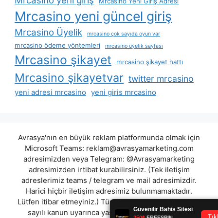
Mrcasino yeni giriş
Mrcasino Yeni Giriş Adresi
Mrcasino yeni güncel giriş
Mrcasino Üyelik
mrcasino çok sayıda oyun var
mrcasino ödeme yöntemleri
mrcasino üyelik sayfası
Mrcasino şikayet
mrcasino şikayet hattı
Mrcasino şikayetvar
twitter mrcasino
yeni adresi mrcasino
yeni giris mrcasino
Avrasya'nın en büyük reklam platformunda olmak için
Microsoft Teams:
reklam@avrasyamarketing.com
adresimizden veya Telegram: @Avrasyamarketing
adresimizden irtibat kurabilirsiniz. (Tek iletişim
adreslerimiz teams / telegram ve mail adresimizdir.
Harici hiçbir iletişim adresimiz bulunmamaktadır.
Lütfen itibar etmeyiniz.) Türkiye yasalarına göre 7258
sayılı kanun uyarınca yasa dışı bahis oynamanın