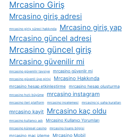
Mrcasino Giriş
Mrcasino giriş adresi
Mrcasino giriş yap
mrcasino giriş süreci hakkında
Mrcasino güncel adresi
Mrcasino güncel giriş
Mrcasino güvenilir mi
mrcasino güvenlir mi
mrcasino güvenilir tavsiye
Mrcasino Hakkında
mrcasino güvenli üye girişi
mrcasino hesap etkinleştirme
mrcasino hesap oluşturma
mrcasino instagram
mrcasino hızlı büyüme
mrcasino i̇leri platform
mrcasino i̇ncelemesi
mrcasino i̇ç saha kuralları
Mrcasino kaç oldu
mrcasino kayit
Mrcasino Kullanıcı Yorumları
mrcasino kullanıcı adı
mrcasino küresel casino
mrcasino lisans bilgisi
Mrcasino Mobil
mrcasino maç izleme