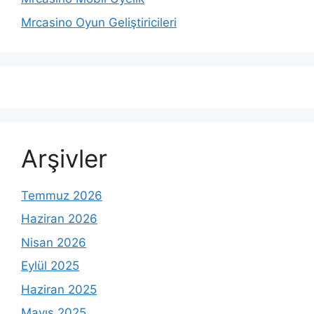
Mrcasino Oyun Geliştiricileri
Arşivler
Temmuz 2026
Haziran 2026
Nisan 2026
Eylül 2025
Haziran 2025
Mayıs 2025