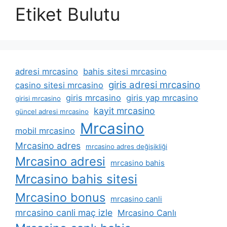
Etiket Bulutu
adresi mrcasino
bahis sitesi mrcasino
giris adresi mrcasino
casino sitesi mrcasino
giris mrcasino
giris yap mrcasino
girisi mrcasino
kayit mrcasino
güncel adresi mrcasino
Mrcasino
mobil mrcasino
Mrcasino adres
mrcasino adres değişikliği
Mrcasino adresi
mrcasino bahis
Mrcasino bahis sitesi
Mrcasino bonus
mrcasino canli
mrcasino canli maç izle
Mrcasino Canlı