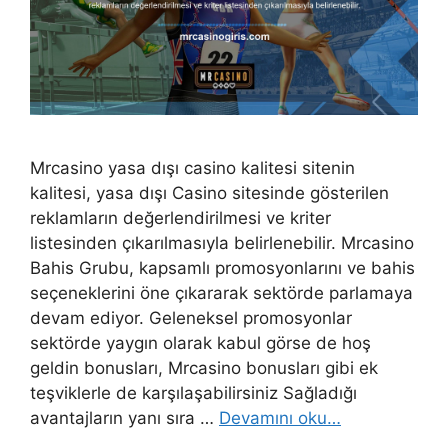
Mrcasino yasa dışı casino kalitesi sitenin
kalitesi, yasa dışı Casino sitesinde gösterilen
reklamların değerlendirilmesi ve kriter
listesinden çıkarılmasıyla belirlenebilir. Mrcasino
Bahis Grubu, kapsamlı promosyonlarını ve bahis
seçeneklerini öne çıkararak sektörde parlamaya
devam ediyor. Geleneksel promosyonlar
sektörde yaygın olarak kabul görse de hoş
geldin bonusları, Mrcasino bonusları gibi ek
teşviklerle de karşılaşabilirsiniz Sağladığı
avantajların yanı sıra …
Devamını oku…