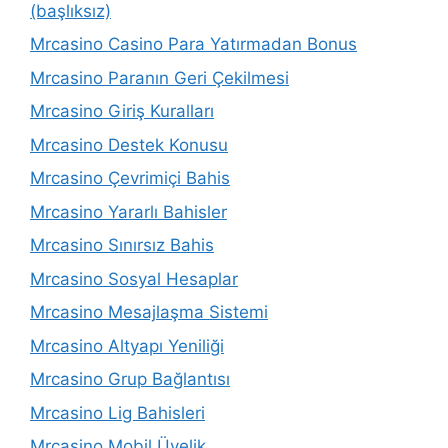
(başlıksız)
Mrcasino Casino Para Yatırmadan Bonus
Mrcasino Paranın Geri Çekilmesi
Mrcasino Giriş Kuralları
Mrcasino Destek Konusu
Mrcasino Çevrimiçi Bahis
Mrcasino Yararlı Bahisler
Mrcasino Sınırsız Bahis
Mrcasino Sosyal Hesaplar
Mrcasino Mesajlaşma Sistemi
Mrcasino Altyapı Yeniliği
Mrcasino Grup Bağlantısı
Mrcasino Lig Bahisleri
Mrcasino Mobil Üyelik