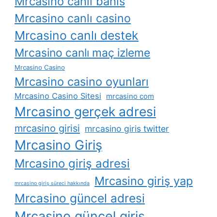
Mrcasino canlı bahis
Mrcasino canlı casino
Mrcasino canlı destek
Mrcasino canlı maç izleme
Mrcasino Casino
Mrcasino casino oyunları
Mrcasino Casino Sitesi
mrcasino com
Mrcasino gerçek adresi
mrcasino girisi
mrcasino giris twitter
Mrcasino Giriş
Mrcasino giriş adresi
Mrcasino giriş yap
mrcasino giriş süreci hakkında
Mrcasino güncel adresi
Mrcasino güncel giriş