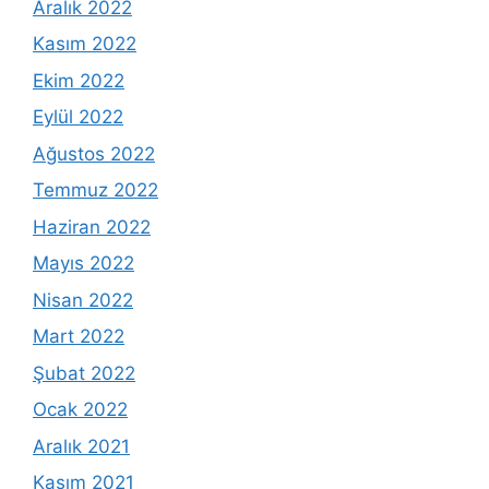
Aralık 2022
Kasım 2022
Ekim 2022
Eylül 2022
Ağustos 2022
Temmuz 2022
Haziran 2022
Mayıs 2022
Nisan 2022
Mart 2022
Şubat 2022
Ocak 2022
Aralık 2021
Kasım 2021