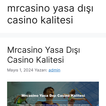
mrcasino yasa dışı
casino kalitesi
Mrcasino Yasa Dışı
Casino Kalitesi
Mayıs 1, 2024
Yazarı:
admin