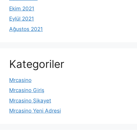
Ekim 2021
Eylül 2021
Ağustos 2021
Kategoriler
Mrcasino
Mrcasino Giriş
Mrcasino Şikayet
Mrcasino Yeni Adresi