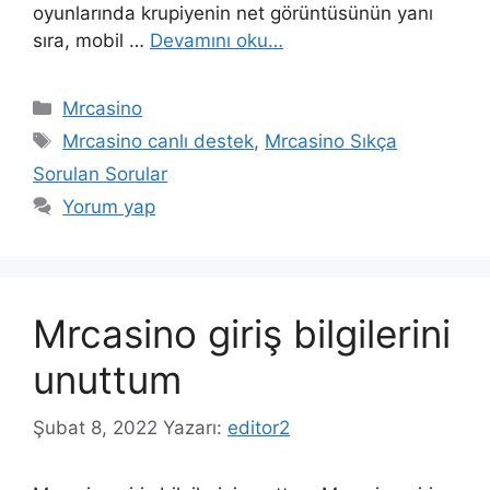
oyunlarında krupiyenin net görüntüsünün yanı
sıra, mobil …
Devamını oku…
Kategoriler
Mrcasino
Etiketler
Mrcasino canlı destek
,
Mrcasino Sıkça
Sorulan Sorular
Yorum yap
Mrcasino giriş bilgilerini
unuttum
Şubat 8, 2022
Yazarı:
editor2