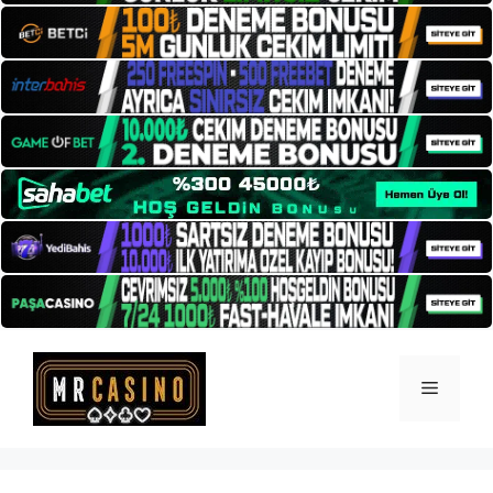
İçeriğe
atla
Menü