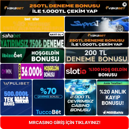
×
MRCASINO GİRİŞ İÇİN TIKLAYINIZ!