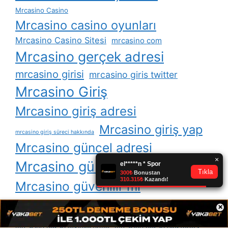
Mrcasino Casino
Mrcasino casino oyunları
Mrcasino Casino Sitesi
mrcasino com
Mrcasino gerçek adresi
mrcasino girisi
mrcasino giris twitter
Mrcasino Giriş
Mrcasino giriş adresi
Mrcasino giriş yap
mrcasino giriş süreci hakkında
Mrcasino güncel adresi
Mrcasino güncel giriş
Mrcasino güvenilir mi
mrcasino güvenlir mi
mrcasino güvenilir tavsiye
×
Mrcasino Hakkında
mrcasino güvenli üye girişi
mrcasino hesap etkinleştirme
mrcasino hesap oluşturma