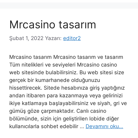
Mrcasino tasarım
Şubat 1, 2022
Yazarı:
editor2
Mrcasino tasarım Mrcasino tasarım ve tasarım
Tüm nitelikleri ve seviyeleri Mrcasino casino
web sitesinde bulabilirsiniz. Bu web sitesi size
gerçek bir kumarhanede olduğunuzu
hissettirecek. Sitede hesabınıza giriş yaptığınız
andan itibaren para kazanmaya veya gelirinizi
ikiye katlamaya başlayabilirsiniz ve siyah, gri ve
gümüş göze çarpmaktadır. Canlı casino
bölümünde, sizin için geliştirilen lobide diğer
kullanıcılarla sohbet edebilir …
Devamını oku…