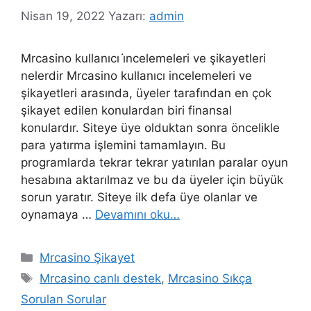
Nisan 19, 2022
Yazarı:
admin
Mrcasino kullanıcı i̇ncelemeleri ve şikayetleri
nelerdir Mrcasino kullanıcı incelemeleri ve
şikayetleri arasında, üyeler tarafından en çok
şikayet edilen konulardan biri finansal
konulardır. Siteye üye olduktan sonra öncelikle
para yatırma işlemini tamamlayın. Bu
programlarda tekrar tekrar yatırılan paralar oyun
hesabına aktarılmaz ve bu da üyeler için büyük
sorun yaratır. Siteye ilk defa üye olanlar ve
oynamaya …
Devamını oku…
Kategoriler
Mrcasino Şikayet
Etiketler
Mrcasino canlı destek
,
Mrcasino Sıkça
Sorulan Sorular