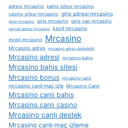
adresi mrcasino
bahis sitesi mrcasino
giris adresi mrcasino
casino sitesi mrcasino
giris mrcasino
giris yap mrcasino
girisi mrcasino
kayit mrcasino
güncel adresi mrcasino
Mrcasino
mobil mrcasino
Mrcasino adres
mrcasino adres değişikliği
Mrcasino adresi
mrcasino bahis
Mrcasino bahis sitesi
Mrcasino bonus
mrcasino canli
mrcasino canli maç izle
Mrcasino Canlı
Mrcasino canlı bahis
Mrcasino canlı casino
Mrcasino canlı destek
Mrcasino canlı maç izleme