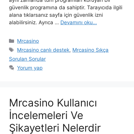
güvenlik programına da sahiptir. Tarayıcıda ilgili
alana tıklarsanız sayfa için güvenlik izni
alabilirsiniz. Ayrıca …
Devamını oku…
Kategoriler
Mrcasino
Etiketler
Mrcasino canlı destek
,
Mrcasino Sıkça
Sorulan Sorular
Yorum yap
Mrcasino Kullanıcı
İncelemeleri Ve
Şikayetleri Nelerdir