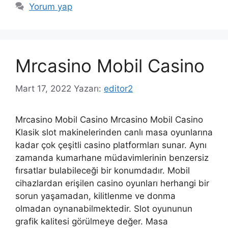
Yorum yap
Mrcasino Mobil Casino
Mart 17, 2022
Yazarı:
editor2
Mrcasino Mobil Casino Mrcasino Mobil Casino
Klasik slot makinelerinden canlı masa oyunlarına
kadar çok çeşitli casino platformları sunar. Aynı
zamanda kumarhane müdavimlerinin benzersiz
fırsatlar bulabileceği bir konumdadır. Mobil
cihazlardan erişilen casino oyunları herhangi bir
sorun yaşamadan, kilitlenme ve donma
olmadan oynanabilmektedir. Slot oyununun
grafik kalitesi görülmeye değer. Masa