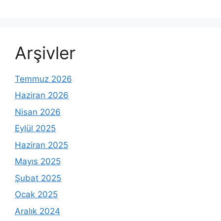
Arşivler
Temmuz 2026
Haziran 2026
Nisan 2026
Eylül 2025
Haziran 2025
Mayıs 2025
Şubat 2025
Ocak 2025
Aralık 2024