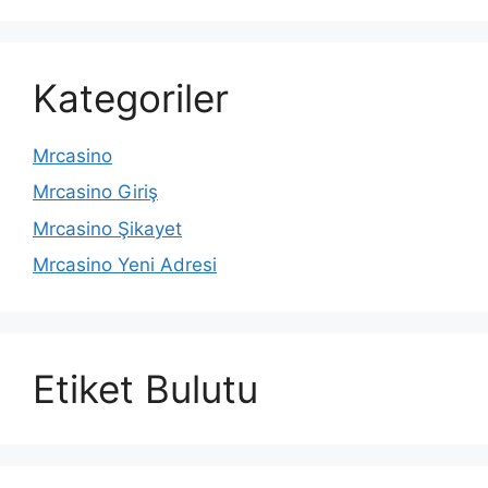
Kategoriler
Mrcasino
Mrcasino Giriş
Mrcasino Şikayet
Mrcasino Yeni Adresi
Etiket Bulutu