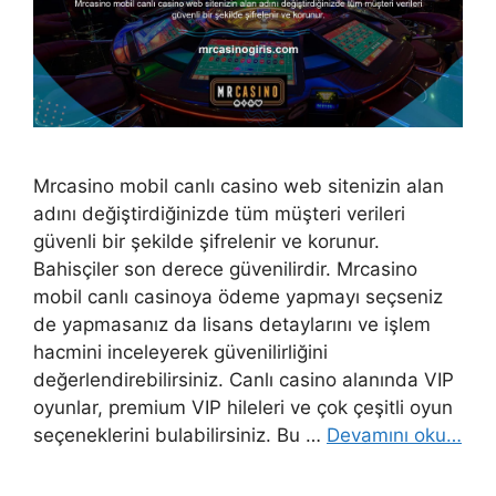
Mrcasino mobil canlı casino web sitenizin alan
adını değiştirdiğinizde tüm müşteri verileri
güvenli bir şekilde şifrelenir ve korunur.
Bahisçiler son derece güvenilirdir. Mrcasino
mobil canlı casinoya ödeme yapmayı seçseniz
de yapmasanız da lisans detaylarını ve işlem
hacmini inceleyerek güvenilirliğini
değerlendirebilirsiniz. Canlı casino alanında VIP
oyunlar, premium VIP hileleri ve çok çeşitli oyun
seçeneklerini bulabilirsiniz. Bu …
Devamını oku…