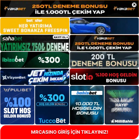
×
MRCASINO GİRİŞ İÇİN TIKLAYINIZ!