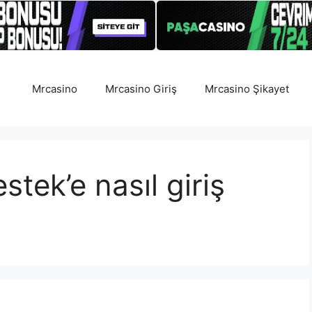
Mrcasino
Mrcasino Giriş
Mrcasino Şikayet
stek’e nasıl giriş