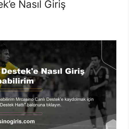
k’e Nasıl Giriş