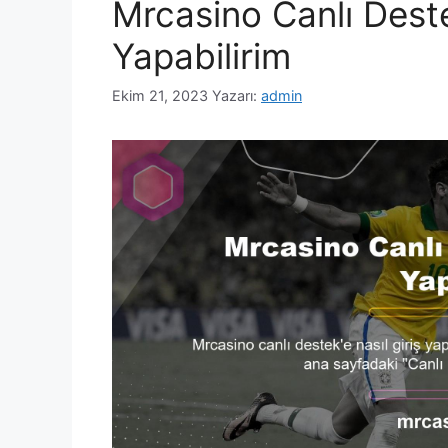
Mrcasino Canlı Deste
Yapabilirim
Ekim 21, 2023
Yazarı:
admin