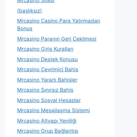
Mrcasino Sitesi
(başlıksız)
Mrcasino Casino Para Yatırmadan
Bonus
Mrcasino Paranın Geri Çekilmesi
Mrcasino Giriş Kuralları
Mrcasino Destek Konusu
Mrcasino Çevrimiçi Bahis
Mrcasino Yararlı Bahisler
Mrcasino Sınırsız Bahis
Mrcasino Sosyal Hesaplar
Mrcasino Mesajlaşma Sistemi
Mrcasino Altyapı Yeniliği
Mrcasino Grup Bağlantısı