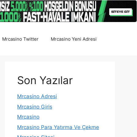
Mrcasino Twitter
Mrcasino Yeni Adresi
Son Yazılar
Mrcasino Adresi
Mrcasino Giriş
Mrcasino
Mrcasino Para Yatırma Ve Çekme