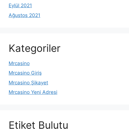
Eylül 2021
Ağustos 2021
Kategoriler
Mrcasino
Mrcasino Giriş
Mrcasino Şikayet
Mrcasino Yeni Adresi
Etiket Bulutu