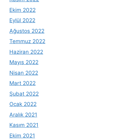
Ekim 2022
Eylül 2022
Ağustos 2022
Temmuz 2022
Haziran 2022
Mayıs 2022
Nisan 2022
Mart 2022
Şubat 2022
Ocak 2022
Aralık 2021
Kasım 2021
Ekim 2021