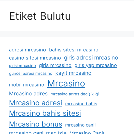
Etiket Bulutu
adresi mrcasino
bahis sitesi mrcasino
giris adresi mrcasino
casino sitesi mrcasino
giris mrcasino
giris yap mrcasino
girisi mrcasino
kayit mrcasino
güncel adresi mrcasino
Mrcasino
mobil mrcasino
Mrcasino adres
mrcasino adres değişikliği
Mrcasino adresi
mrcasino bahis
Mrcasino bahis sitesi
Mrcasino bonus
mrcasino canli
mrcasino canli maç izle
Mrcasino Canlı