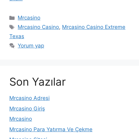
Kategoriler
Mrcasino
Etiketler
Mrcasino Casino
,
Mrcasino Casino Extreme
Texas
Yorum yap
Son Yazılar
Mrcasino Adresi
Mrcasino Giriş
Mrcasino
Mrcasino Para Yatırma Ve Çekme