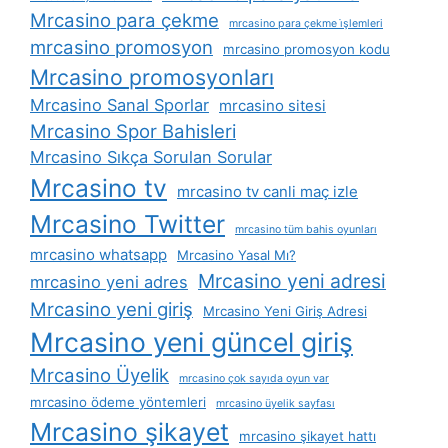
Mrcasino para çekme
mrcasino para çekme i̇şlemleri
mrcasino promosyon
mrcasino promosyon kodu
Mrcasino promosyonları
Mrcasino Sanal Sporlar
mrcasino sitesi
Mrcasino Spor Bahisleri
Mrcasino Sıkça Sorulan Sorular
Mrcasino tv
mrcasino tv canli maç izle
Mrcasino Twitter
mrcasino tüm bahis oyunları
mrcasino whatsapp
Mrcasino Yasal Mı?
Mrcasino yeni adresi
mrcasino yeni adres
Mrcasino yeni giriş
Mrcasino Yeni Giriş Adresi
Mrcasino yeni güncel giriş
Mrcasino Üyelik
mrcasino çok sayıda oyun var
mrcasino ödeme yöntemleri
mrcasino üyelik sayfası
Mrcasino şikayet
mrcasino şikayet hattı