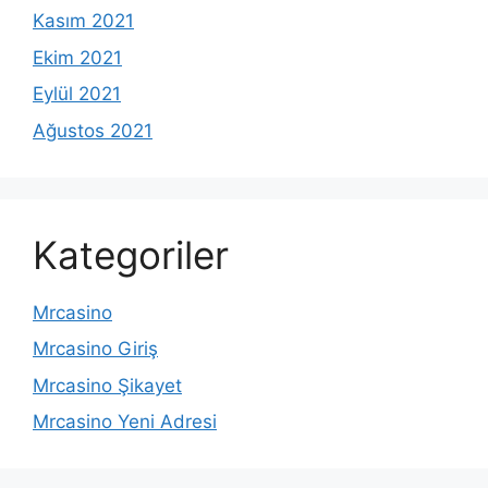
Kasım 2021
Ekim 2021
Eylül 2021
Ağustos 2021
Kategoriler
Mrcasino
Mrcasino Giriş
Mrcasino Şikayet
Mrcasino Yeni Adresi