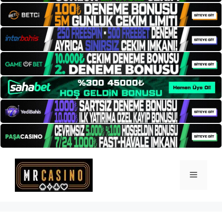
İçeriğe
atla
Menü