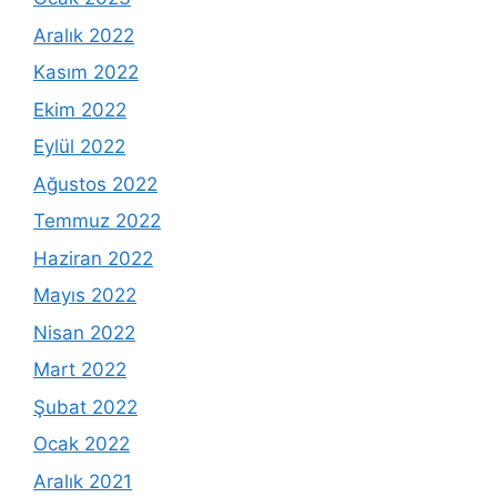
Aralık 2022
Kasım 2022
Ekim 2022
Eylül 2022
Ağustos 2022
Temmuz 2022
Haziran 2022
Mayıs 2022
Nisan 2022
Mart 2022
Şubat 2022
Ocak 2022
Aralık 2021