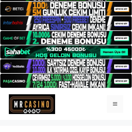
İçeriğe
atla
Menü