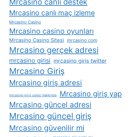
Mrcasino canlı destek
Mrcasino canlı maç izleme
Mrcasino Casino
Mrcasino casino oyunları
Mrcasino Casino Sitesi
mrcasino com
Mrcasino gerçek adresi
mrcasino girisi
mrcasino giris twitter
Mrcasino Giriş
Mrcasino giriş adresi
Mrcasino giriş yap
mrcasino giriş süreci hakkında
Mrcasino güncel adresi
Mrcasino güncel giriş
Mrcasino güvenilir mi