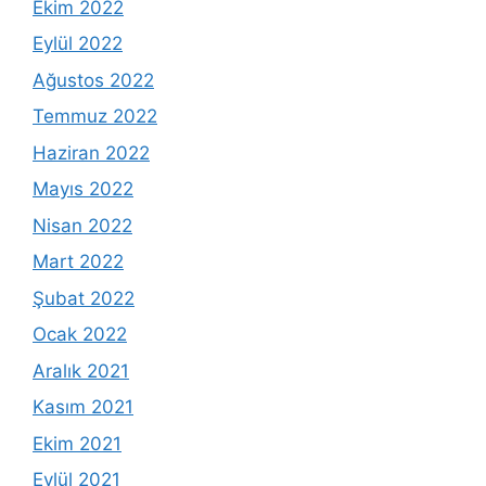
Ekim 2022
Eylül 2022
Ağustos 2022
Temmuz 2022
Haziran 2022
Mayıs 2022
Nisan 2022
Mart 2022
Şubat 2022
Ocak 2022
Aralık 2021
Kasım 2021
Ekim 2021
Eylül 2021