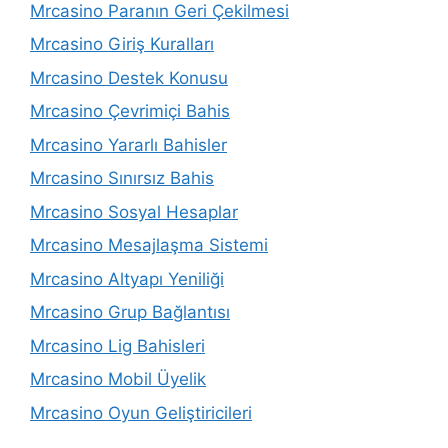
Mrcasino Paranın Geri Çekilmesi
Mrcasino Giriş Kuralları
Mrcasino Destek Konusu
Mrcasino Çevrimiçi Bahis
Mrcasino Yararlı Bahisler
Mrcasino Sınırsız Bahis
Mrcasino Sosyal Hesaplar
Mrcasino Mesajlaşma Sistemi
Mrcasino Altyapı Yeniliği
Mrcasino Grup Bağlantısı
Mrcasino Lig Bahisleri
Mrcasino Mobil Üyelik
Mrcasino Oyun Geliştiricileri