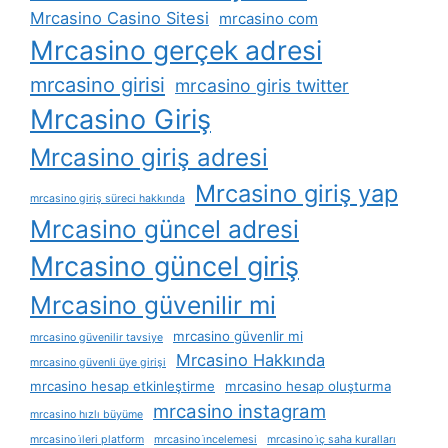
Mrcasino Casino Sitesi
mrcasino com
Mrcasino gerçek adresi
mrcasino girisi
mrcasino giris twitter
Mrcasino Giriş
Mrcasino giriş adresi
Mrcasino giriş yap
mrcasino giriş süreci hakkında
Mrcasino güncel adresi
Mrcasino güncel giriş
Mrcasino güvenilir mi
mrcasino güvenlir mi
mrcasino güvenilir tavsiye
Mrcasino Hakkında
mrcasino güvenli üye girişi
mrcasino hesap etkinleştirme
mrcasino hesap oluşturma
mrcasino instagram
mrcasino hızlı büyüme
mrcasino i̇leri platform
mrcasino i̇ncelemesi
mrcasino i̇ç saha kuralları