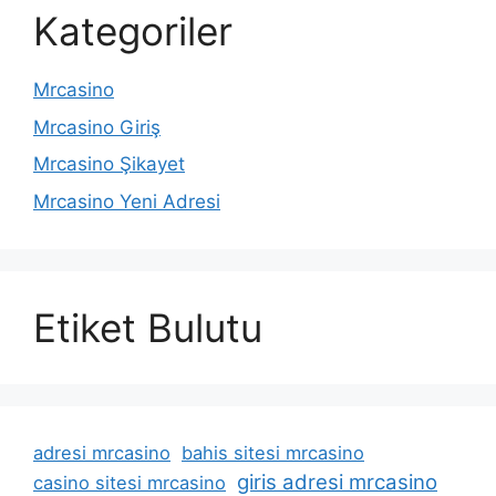
Kategoriler
Mrcasino
Mrcasino Giriş
Mrcasino Şikayet
Mrcasino Yeni Adresi
Etiket Bulutu
adresi mrcasino
bahis sitesi mrcasino
giris adresi mrcasino
casino sitesi mrcasino