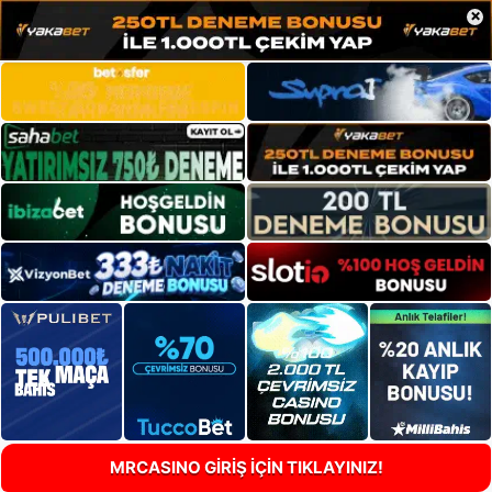
×
MRCASINO GİRİŞ İÇİN TIKLAYINIZ!