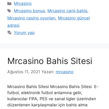
Kategoriler
Mrcasino
Etiketler
Mrcasino bonus
,
Mrcasino canlı bahis
,
Mrcasino casino oyunları
,
Mrcasino güncel
adresi
Yorum yap
Mrcasino Bahis Sitesi
Ağustos 11, 2021
Yazarı:
mrcasino
Mrcasino Bahis Sitesi Mrcasino Bahis Sitesi E-
futbol, elektronik futbol anlamına gelir,
kullanıcılar FIFA, PES ve sanal ligler üzerinden
düzenlenen karşılaşmalar için bahis alma