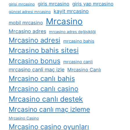
giris mrcasino
giris yap mrcasino
girisi mrcasino
kayit mrcasino
güncel adresi mrcasino
Mrcasino
mobil mrcasino
Mrcasino adres
mrcasino adres değişikliği
Mrcasino adresi
mrcasino bahis
Mrcasino bahis sitesi
Mrcasino bonus
mrcasino canli
mrcasino canli maç izle
Mrcasino Canlı
Mrcasino canlı bahis
Mrcasino canlı casino
Mrcasino canlı destek
Mrcasino canlı maç izleme
Mrcasino Casino
Mrcasino casino oyunları