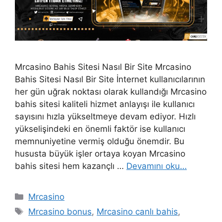
Mrcasino Bahis Sitesi Nasıl Bir Site Mrcasino
Bahis Sitesi Nasıl Bir Site İnternet kullanıcılarının
her gün uğrak noktası olarak kullandığı Mrcasino
bahis sitesi kaliteli hizmet anlayışı ile kullanıcı
sayısını hızla yükseltmeye devam ediyor. Hızlı
yükselişindeki en önemli faktör ise kullanıcı
memnuniyetine vermiş olduğu önemdir. Bu
hususta büyük işler ortaya koyan Mrcasino
bahis sitesi hem kazançlı …
Devamını oku…
Kategoriler
Mrcasino
Etiketler
Mrcasino bonus
,
Mrcasino canlı bahis
,