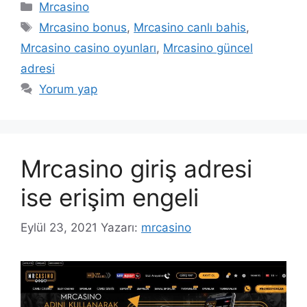
Kategoriler
Mrcasino
Etiketler
Mrcasino bonus
,
Mrcasino canlı bahis
,
Mrcasino casino oyunları
,
Mrcasino güncel
adresi
Yorum yap
Mrcasino giriş adresi
ise erişim engeli
Eylül 23, 2021
Yazarı:
mrcasino