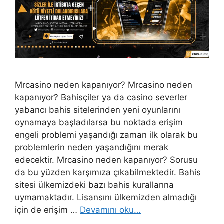
Mrcasino neden kapanıyor? Mrcasino neden
kapanıyor? Bahisçiler ya da casino severler
yabancı bahis sitelerinden yeni oyunlarını
oynamaya başladılarsa bu noktada erişim
engeli problemi yaşandığı zaman ilk olarak bu
problemlerin neden yaşandığını merak
edecektir. Mrcasino neden kapanıyor? Sorusu
da bu yüzden karşımıza çıkabilmektedir. Bahis
sitesi ülkemizdeki bazı bahis kurallarına
uymamaktadır. Lisansını ülkemizden almadığı
için de erişim …
Devamını oku…