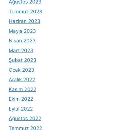
Ağustos 2023
Temmuz 2023
Haziran 2023
Mayıs 2023
Nisan 2023
Mart 2023
Şubat 2023
Ocak 2023
Aralık 2022
Kasım 2022
Ekim 2022
Eylül 2022
Ağustos 2022
Temmuz 2022