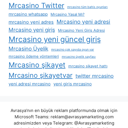
Mrcasino Twitter
mrcasino tüm bahis oyunları
mrcasino whatsapp
Mrcasino Yasal Mı?
Mrcasino yeni adresi
mrcasino yeni adres
Mrcasino yeni giriş
Mrcasino Yeni Giriş Adresi
Mrcasino yeni güncel giriş
Mrcasino Üyelik
mrcasino çok sayıda oyun var
mrcasino ödeme yöntemleri
mrcasino üyelik sayfası
Mrcasino şikayet
mrcasino şikayet hattı
Mrcasino şikayetvar
twitter mrcasino
yeni adresi mrcasino
yeni giris mrcasino
Avrasya'nın en büyük reklam platformunda olmak için
Microsoft Teams:
reklam@avrasyamarketing.com
adresimizden veya Telegram: @Avrasyamarketing