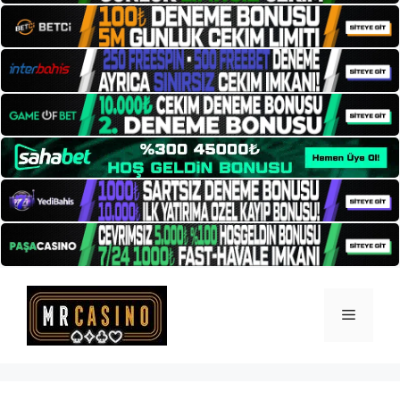
İçeriğe
atla
Menü