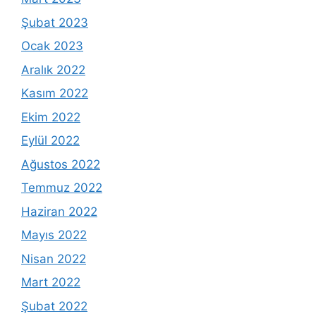
Şubat 2023
Ocak 2023
Aralık 2022
Kasım 2022
Ekim 2022
Eylül 2022
Ağustos 2022
Temmuz 2022
Haziran 2022
Mayıs 2022
Nisan 2022
Mart 2022
Şubat 2022