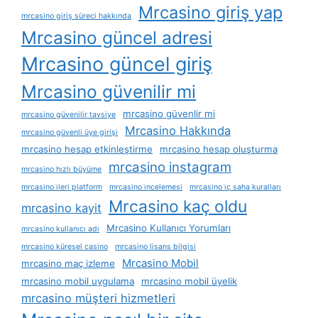
Mrcasino giriş yap
mrcasino giriş süreci hakkında
Mrcasino güncel adresi
Mrcasino güncel giriş
Mrcasino güvenilir mi
mrcasino güvenlir mi
mrcasino güvenilir tavsiye
Mrcasino Hakkında
mrcasino güvenli üye girişi
mrcasino hesap etkinleştirme
mrcasino hesap oluşturma
mrcasino instagram
mrcasino hızlı büyüme
mrcasino i̇leri platform
mrcasino i̇ncelemesi
mrcasino i̇ç saha kuralları
Mrcasino kaç oldu
mrcasino kayit
Mrcasino Kullanıcı Yorumları
mrcasino kullanıcı adı
mrcasino küresel casino
mrcasino lisans bilgisi
Mrcasino Mobil
mrcasino maç izleme
mrcasino mobil uygulama
mrcasino mobil üyelik
mrcasino müşteri hizmetleri