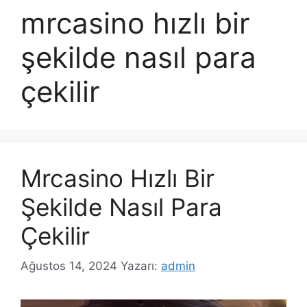
mrcasino hızlı bir
şekilde nasıl para
çekilir
Mrcasino Hızlı Bir
Şekilde Nasıl Para
Çekilir
Ağustos 14, 2024
Yazarı:
admin