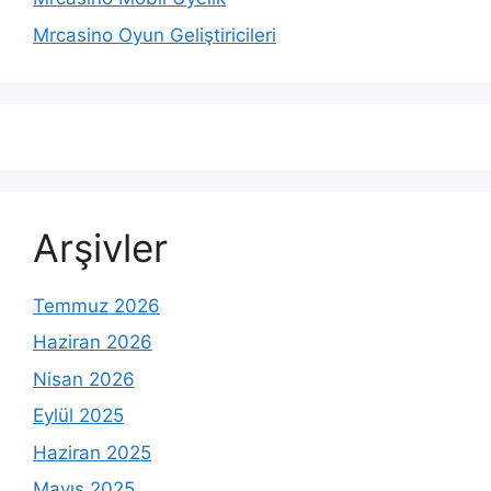
Mrcasino Oyun Geliştiricileri
Arşivler
Temmuz 2026
Haziran 2026
Nisan 2026
Eylül 2025
Haziran 2025
Mayıs 2025