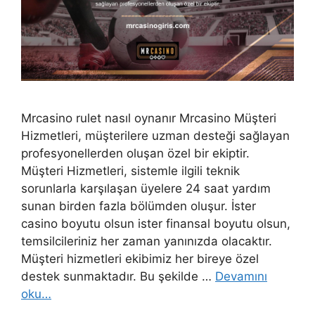
Mrcasino rulet nasıl oynanır Mrcasino Müşteri
Hizmetleri, müşterilere uzman desteği sağlayan
profesyonellerden oluşan özel bir ekiptir.
Müşteri Hizmetleri, sistemle ilgili teknik
sorunlarla karşılaşan üyelere 24 saat yardım
sunan birden fazla bölümden oluşur. İster
casino boyutu olsun ister finansal boyutu olsun,
temsilcileriniz her zaman yanınızda olacaktır.
Müşteri hizmetleri ekibimiz her bireye özel
destek sunmaktadır. Bu şekilde …
Devamını
oku…