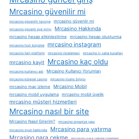
Mrcasino güvenilir mi
mrcasino güvenlir mi
mrcasino güvenilir tavsiye
Mrcasino Hakkında
mrcasino güvenli üye girişi
mrcasino hesap etkinleştirme
mrcasino hesap oluşturma
mrcasino instagram
mrcasino hızlı büyüme
mrcasino i̇leri platform
mrcasino i̇ncelemesi
mrcasino i̇ç saha kuralları
Mrcasino kaç oldu
mrcasino kayit
Mrcasino Kullanıcı Yorumları
mrcasino kullanıcı adı
mrcasino küresel casino
mrcasino lisans bilgisi
Mrcasino Mobil
mrcasino maç izleme
mrcasino mobil uygulama
mrcasino mobil üyelik
mrcasino müşteri hizmetleri
Mrcasino nasıl bir site
Mrcasino Nasıl Girerim?
mrcasino organize yapı
Mrcasino para yatırma
mrcasino oyun hakkında
Mrcasino para çekme
mrcasino para çekme i̇şlemleri