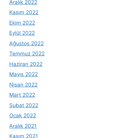
Aralık 2022
Kasım 2022
Ekim 2022
Eylül 2022
Ağustos 2022
Temmuz 2022
Haziran 2022
Mayıs 2022
Nisan 2022
Mart 2022
Şubat 2022
Ocak 2022
Aralık 2021
Kasım 2021