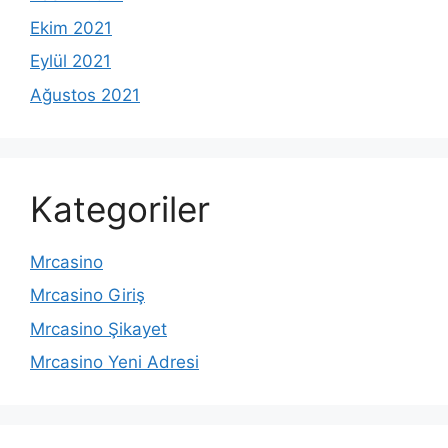
Ekim 2021
Eylül 2021
Ağustos 2021
Kategoriler
Mrcasino
Mrcasino Giriş
Mrcasino Şikayet
Mrcasino Yeni Adresi