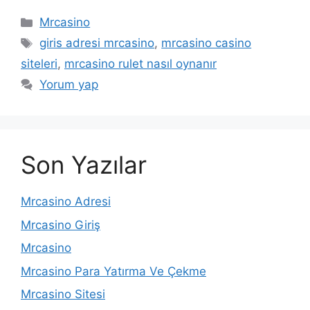
Kategoriler
Mrcasino
Etiketler
giris adresi mrcasino
,
mrcasino casino
siteleri
,
mrcasino rulet nasıl oynanır
Yorum yap
Son Yazılar
Mrcasino Adresi
Mrcasino Giriş
Mrcasino
Mrcasino Para Yatırma Ve Çekme
Mrcasino Sitesi