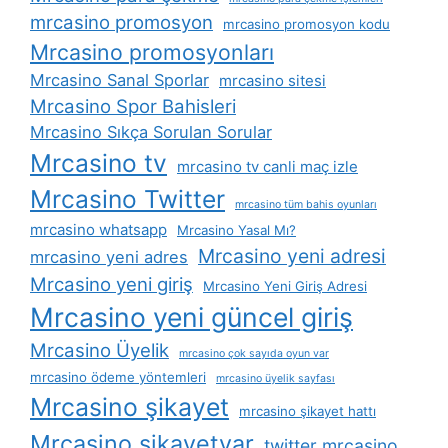
mrcasino promosyon
mrcasino promosyon kodu
Mrcasino promosyonları
Mrcasino Sanal Sporlar
mrcasino sitesi
Mrcasino Spor Bahisleri
Mrcasino Sıkça Sorulan Sorular
Mrcasino tv
mrcasino tv canli maç izle
Mrcasino Twitter
mrcasino tüm bahis oyunları
mrcasino whatsapp
Mrcasino Yasal Mı?
Mrcasino yeni adresi
mrcasino yeni adres
Mrcasino yeni giriş
Mrcasino Yeni Giriş Adresi
Mrcasino yeni güncel giriş
Mrcasino Üyelik
mrcasino çok sayıda oyun var
mrcasino ödeme yöntemleri
mrcasino üyelik sayfası
Mrcasino şikayet
mrcasino şikayet hattı
Mrcasino şikayetvar
twitter mrcasino