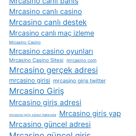
Mrcasino canlı bahis
Mrcasino canlı casino
Mrcasino canlı destek
Mrcasino canlı maç izleme
Mrcasino Casino
Mrcasino casino oyunları
Mrcasino Casino Sitesi
mrcasino com
Mrcasino gerçek adresi
mrcasino girisi
mrcasino giris twitter
Mrcasino Giriş
Mrcasino giriş adresi
Mrcasino giriş yap
mrcasino giriş süreci hakkında
Mrcasino güncel adresi
Mrcasino güncel giriş