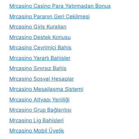
Mrcasino Casino Para Yatırmadan Bonus
Mrcasino Paranın Geri Çekilmesi
Mrcasino Giriş Kuralları
Mrcasino Destek Konusu
Mrcasino Çevrimiçi Bahis
Mrcasino Yararlı Bahisler
Mrcasino Sınırsız Bahis
Mrcasino Sosyal Hesaplar
Mrcasino Mesajlaşma Sistemi
Mrcasino Altyapı Yeniliği
Mrcasino Grup Bağlantısı
Mrcasino Lig Bahisleri
Mrcasino Mobil Üyelik