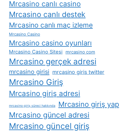
Mrcasino canlı casino
Mrcasino canlı destek
Mrcasino canlı maç izleme
Mrcasino Casino
Mrcasino casino oyunları
Mrcasino Casino Sitesi
mrcasino com
Mrcasino gerçek adresi
mrcasino girisi
mrcasino giris twitter
Mrcasino Giriş
Mrcasino giriş adresi
Mrcasino giriş yap
mrcasino giriş süreci hakkında
Mrcasino güncel adresi
Mrcasino güncel giriş