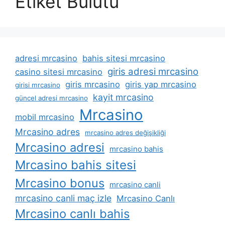
Etiket Bulutu
adresi mrcasino
bahis sitesi mrcasino
giris adresi mrcasino
casino sitesi mrcasino
giris mrcasino
giris yap mrcasino
girisi mrcasino
kayit mrcasino
güncel adresi mrcasino
Mrcasino
mobil mrcasino
Mrcasino adres
mrcasino adres değişikliği
Mrcasino adresi
mrcasino bahis
Mrcasino bahis sitesi
Mrcasino bonus
mrcasino canli
mrcasino canli maç izle
Mrcasino Canlı
Mrcasino canlı bahis