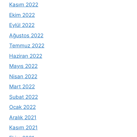
Kasım 2022
Ekim 2022
Eylül 2022
Ağustos 2022
Temmuz 2022
Haziran 2022
Mayıs 2022
Nisan 2022
Mart 2022
Şubat 2022
Ocak 2022
Aralık 2021
Kasım 2021