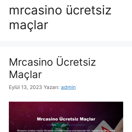
mrcasino ücretsiz
maçlar
Mrcasino Ücretsiz
Maçlar
Eylül 13, 2023
Yazarı:
admin