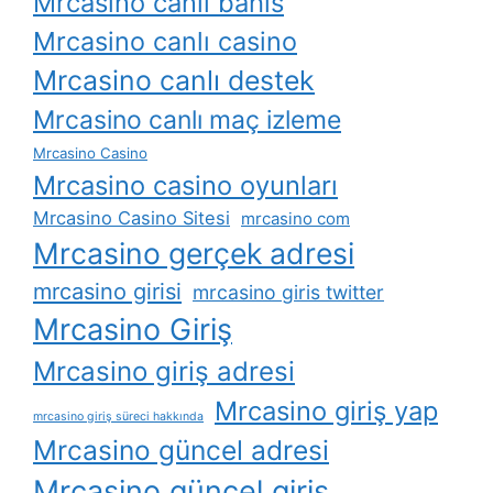
Mrcasino canlı bahis
Mrcasino canlı casino
Mrcasino canlı destek
Mrcasino canlı maç izleme
Mrcasino Casino
Mrcasino casino oyunları
Mrcasino Casino Sitesi
mrcasino com
Mrcasino gerçek adresi
mrcasino girisi
mrcasino giris twitter
Mrcasino Giriş
Mrcasino giriş adresi
Mrcasino giriş yap
mrcasino giriş süreci hakkında
Mrcasino güncel adresi
Mrcasino güncel giriş