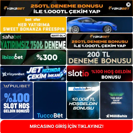
×
MRCASINO GİRİŞ İÇİN TIKLAYINIZ!