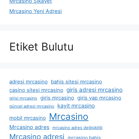
Mrcasino Şikayet
Mrcasino Yeni Adresi
Etiket Bulutu
adresi mrcasino
bahis sitesi mrcasino
giris adresi mrcasino
casino sitesi mrcasino
giris mrcasino
giris yap mrcasino
girisi mrcasino
kayit mrcasino
güncel adresi mrcasino
Mrcasino
mobil mrcasino
Mrcasino adres
mrcasino adres değişikliği
Mrcasino adresi
mrcasino bahis