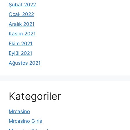
Şubat 2022
Ocak 2022
Aralık 2021
Kasım 2021
Ekim 2021
Eylül 2021
Ağustos 2021
Kategoriler
Mrcasino
Mrcasino Giriş