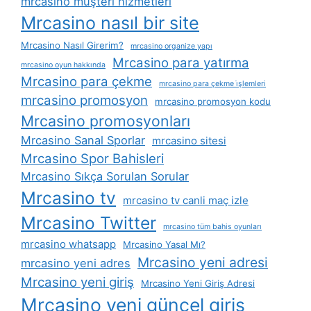
mrcasino müşteri hizmetleri
Mrcasino nasıl bir site
Mrcasino Nasıl Girerim?
mrcasino organize yapı
Mrcasino para yatırma
mrcasino oyun hakkında
Mrcasino para çekme
mrcasino para çekme i̇şlemleri
mrcasino promosyon
mrcasino promosyon kodu
Mrcasino promosyonları
Mrcasino Sanal Sporlar
mrcasino sitesi
Mrcasino Spor Bahisleri
Mrcasino Sıkça Sorulan Sorular
Mrcasino tv
mrcasino tv canli maç izle
Mrcasino Twitter
mrcasino tüm bahis oyunları
mrcasino whatsapp
Mrcasino Yasal Mı?
Mrcasino yeni adresi
mrcasino yeni adres
Mrcasino yeni giriş
Mrcasino Yeni Giriş Adresi
Mrcasino yeni güncel giriş