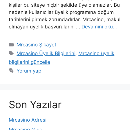
kişiler bu siteye hiçbir şekilde üye olamazlar. Bu
nedenle kullanıcılar üyelik programına doğum
tarihlerini girmek zorundadırlar. Mrcasino, makul
olmayan üyelik başvurularını …
Devamını oku…
Kategoriler
Mrcasino Şikayet
Etiketler
Mrcasino Üyelik Bilgilerini
,
Mrcasino üyelik
bilgilerini güncelle
Yorum yap
Son Yazılar
Mrcasino Adresi
Mrcasino Giriş