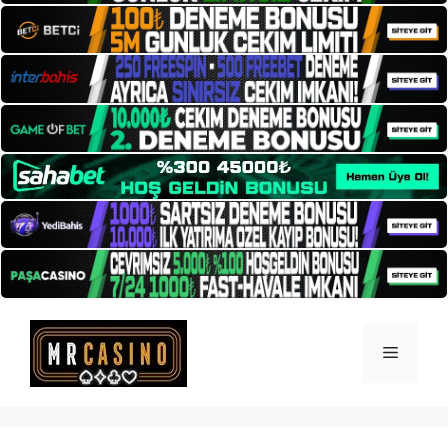
İçeriğe
atla
Menü