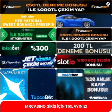
×
MRCASINO GİRİŞ İÇİN TIKLAYINIZ!