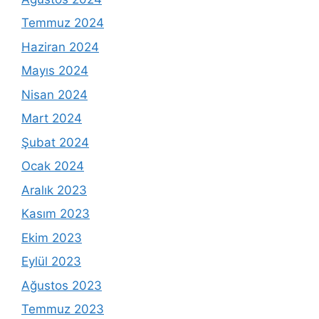
Temmuz 2024
Haziran 2024
Mayıs 2024
Nisan 2024
Mart 2024
Şubat 2024
Ocak 2024
Aralık 2023
Kasım 2023
Ekim 2023
Eylül 2023
Ağustos 2023
Temmuz 2023