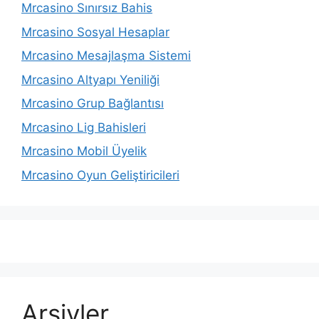
Mrcasino Sınırsız Bahis
Mrcasino Sosyal Hesaplar
Mrcasino Mesajlaşma Sistemi
Mrcasino Altyapı Yeniliği
Mrcasino Grup Bağlantısı
Mrcasino Lig Bahisleri
Mrcasino Mobil Üyelik
Mrcasino Oyun Geliştiricileri
Arşivler