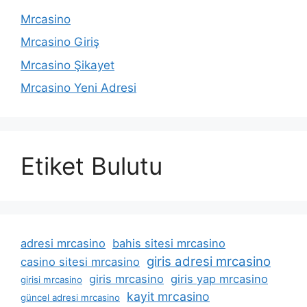
Mrcasino
Mrcasino Giriş
Mrcasino Şikayet
Mrcasino Yeni Adresi
Etiket Bulutu
adresi mrcasino
bahis sitesi mrcasino
giris adresi mrcasino
casino sitesi mrcasino
giris mrcasino
giris yap mrcasino
girisi mrcasino
kayit mrcasino
güncel adresi mrcasino