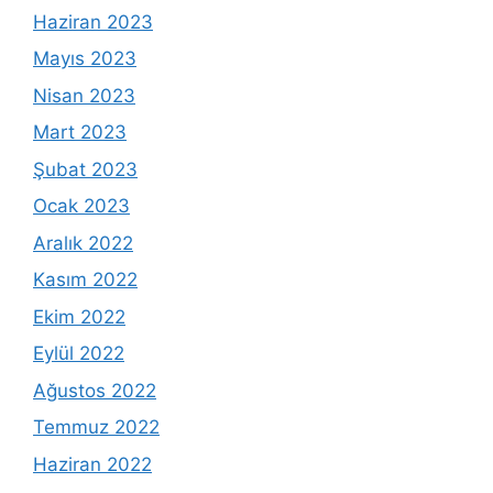
Haziran 2023
Mayıs 2023
Nisan 2023
Mart 2023
Şubat 2023
Ocak 2023
Aralık 2022
Kasım 2022
Ekim 2022
Eylül 2022
Ağustos 2022
Temmuz 2022
Haziran 2022