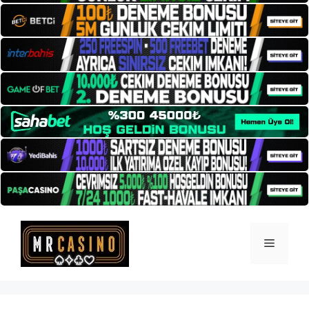
İçeriğe
atla
Menü