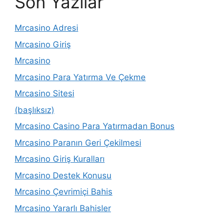
Son Yazılar
Mrcasino Adresi
Mrcasino Giriş
Mrcasino
Mrcasino Para Yatırma Ve Çekme
Mrcasino Sitesi
(başlıksız)
Mrcasino Casino Para Yatırmadan Bonus
Mrcasino Paranın Geri Çekilmesi
Mrcasino Giriş Kuralları
Mrcasino Destek Konusu
Mrcasino Çevrimiçi Bahis
Mrcasino Yararlı Bahisler