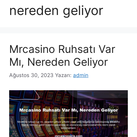
nereden geliyor
Mrcasino Ruhsatı Var
Mı, Nereden Geliyor
Ağustos 30, 2023
Yazarı:
admin