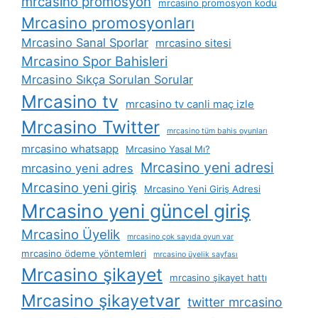
mrcasino promosyon
mrcasino promosyon kodu
Mrcasino promosyonları
Mrcasino Sanal Sporlar
mrcasino sitesi
Mrcasino Spor Bahisleri
Mrcasino Sıkça Sorulan Sorular
Mrcasino tv
mrcasino tv canli maç izle
Mrcasino Twitter
mrcasino tüm bahis oyunları
mrcasino whatsapp
Mrcasino Yasal Mı?
Mrcasino yeni adresi
mrcasino yeni adres
Mrcasino yeni giriş
Mrcasino Yeni Giriş Adresi
Mrcasino yeni güncel giriş
Mrcasino Üyelik
mrcasino çok sayıda oyun var
mrcasino ödeme yöntemleri
mrcasino üyelik sayfası
Mrcasino şikayet
mrcasino şikayet hattı
Mrcasino şikayetvar
twitter mrcasino