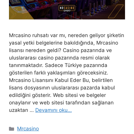
Mrcasino ruhsatı var mı, nereden geliyor şirketin
yasal yetki belgelerine bakıldığında, Mrcasino
lisansı nereden geldi? Casino pazarında ve
uluslararası casino pazarında resmi olarak
tanınmaktadır. Sadece Türkiye pazarında
gösterilen farklı yaklaşımları göreceksiniz.
Mrcasino Lisansını Kabul Eder Bu, belirtilen
lisans dosyasının uluslararası pazarda kabul
edildiğini gösterir. Web sitesi ve belgeler
onaylanır ve web sitesi tarafından sağlanan
uzaktan …
Devamını oku…
Kategoriler
Mrcasino