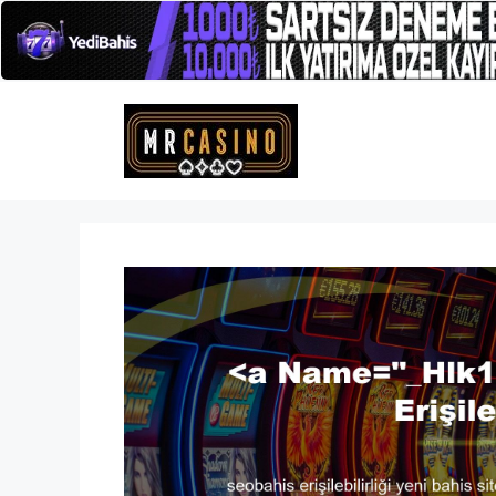
İçeriğe
atla