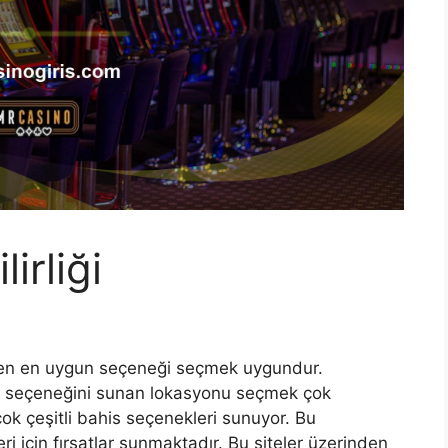
irliği
den en uygun seçeneği seçmek uygundur.
s seçeneğini sunan lokasyonu seçmek çok
ok çeşitli bahis seçenekleri sunuyor. Bu
i için fırsatlar sunmaktadır. Bu siteler üzerinden