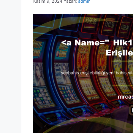
Kasım 9, 2024
Yazarı:
admin