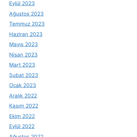
Eylül 2023
Ağustos 2023
Temmuz 2023
Haziran 2023
Mayıs 2023
Nisan 2023
Mart 2023
Şubat 2023
Ocak 2023
Aralık 2022
Kasım 2022
Ekim 2022
Eylül 2022
Ağustos 2022