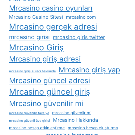
Mrcasino casino oyunları
Mrcasino Casino Sitesi
mrcasino com
Mrcasino gerçek adresi
mrcasino girisi
mrcasino giris twitter
Mrcasino Giriş
Mrcasino giriş adresi
Mrcasino giriş yap
mrcasino giriş süreci hakkında
Mrcasino güncel adresi
Mrcasino güncel giriş
Mrcasino güvenilir mi
mrcasino güvenlir mi
mrcasino güvenilir tavsiye
Mrcasino Hakkında
mrcasino güvenli üye girişi
mrcasino hesap etkinleştirme
mrcasino hesap oluşturma