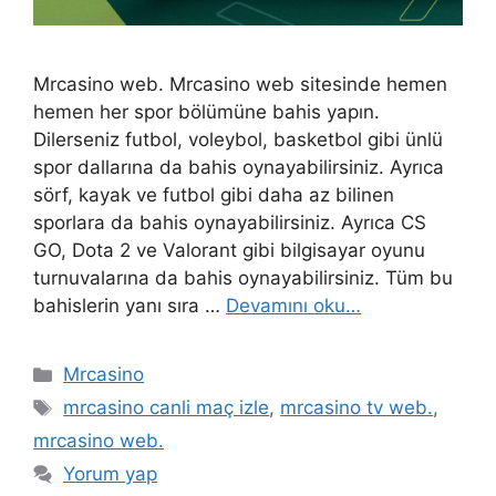
Mrcasino web. Mrcasino web sitesinde hemen
hemen her spor bölümüne bahis yapın.
Dilerseniz futbol, voleybol, basketbol gibi ünlü
spor dallarına da bahis oynayabilirsiniz. Ayrıca
sörf, kayak ve futbol gibi daha az bilinen
sporlara da bahis oynayabilirsiniz. Ayrıca CS
GO, Dota 2 ve Valorant gibi bilgisayar oyunu
turnuvalarına da bahis oynayabilirsiniz. Tüm bu
bahislerin yanı sıra …
Devamını oku…
Kategoriler
Mrcasino
Etiketler
mrcasino canli maç izle
,
mrcasino tv web.
,
mrcasino web.
Yorum yap