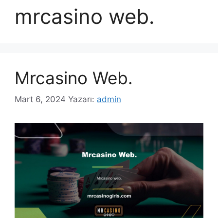
mrcasino web.
Mrcasino Web.
Mart 6, 2024
Yazarı:
admin