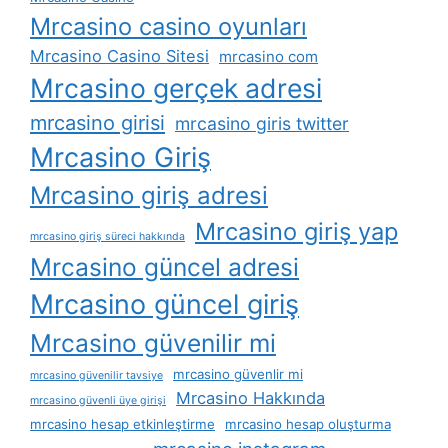
Mrcasino casino oyunları
Mrcasino Casino Sitesi
mrcasino com
Mrcasino gerçek adresi
mrcasino girisi
mrcasino giris twitter
Mrcasino Giriş
Mrcasino giriş adresi
Mrcasino giriş yap
mrcasino giriş süreci hakkında
Mrcasino güncel adresi
Mrcasino güncel giriş
Mrcasino güvenilir mi
mrcasino güvenlir mi
mrcasino güvenilir tavsiye
Mrcasino Hakkında
mrcasino güvenli üye girişi
mrcasino hesap etkinleştirme
mrcasino hesap oluşturma