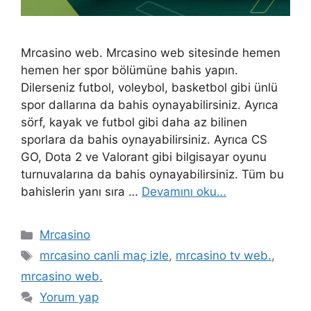
Mrcasino web. Mrcasino web sitesinde hemen
hemen her spor bölümüne bahis yapın.
Dilerseniz futbol, voleybol, basketbol gibi ünlü
spor dallarına da bahis oynayabilirsiniz. Ayrıca
sörf, kayak ve futbol gibi daha az bilinen
sporlara da bahis oynayabilirsiniz. Ayrıca CS
GO, Dota 2 ve Valorant gibi bilgisayar oyunu
turnuvalarına da bahis oynayabilirsiniz. Tüm bu
bahislerin yanı sıra …
Devamını oku…
Kategoriler
Mrcasino
Etiketler
mrcasino canli maç izle
,
mrcasino tv web.
,
mrcasino web.
Yorum yap